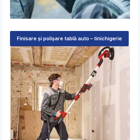
Finisare şi polişare tablă auto – tinichigerie