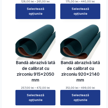
e
e
,
,
I
I
128,00
lei
–
261,00
lei
175,00
lei
–
440,00
lei
i
i
0
0
n
n
Selectează
Selectează
0
0
t
t
opțiunile
e
opțiunile
e
l
l
r
r
e
e
v
v
i
i
a
a
p
p
l
l
â
â
d
d
n
n
e
e
ă
ă
p
p
l
l
r
r
a
a
e
e
5
6
ț
ț
8
3
u
u
Bandă abrazivă lată
Bandă abrazivă lată
0
0
r
r
,
,
i
i
de calibrat cu
de calibrat cu
0
0
:
:
zirconiu 915×2050
zirconiu 920×2140
0
0
1
1
2
7
mm
mm
l
l
8
5
e
e
,
,
I
I
257,00
lei
–
472,00
lei
312,00
lei
–
499,00
lei
i
i
0
0
n
n
Selectează
Selectează
0
0
t
t
opțiunile
e
opțiunile
e
l
l
r
r
e
e