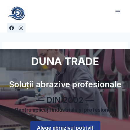
Skip
to
content
DUNA TRADE
Soluții abrazive profesionale
— DIN 2002 —
Pentru aplicații industriale și profesionale
Alege abrazivul potrivit