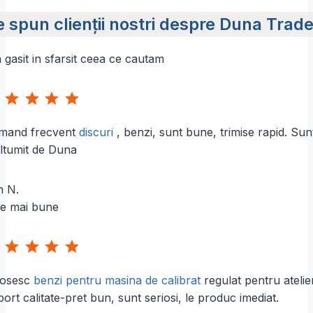
e
l
l
p
 spun clienții nostri despre Duna Trad
a
a
r
4
4
e
7
9
ț
2
9
gasit in sfarsit ceea ce cautam
u
,
,
r
0
0
i
Evaluare: 5 din 5.
0
0
:
5
l
l
6
e
e
mand frecvent
discuri
, benzi, sunt bune, trimise rapid. Sun
,
i
i
0
ltumit de Duna
0
l
n N.
e
i
le mai bune
p
â
Evaluare: 5 din 5.
n
ă
l
a
losesc
benzi pentru masina de calibrat
regulat pentru atelier
8
ort calitate-pret bun, sunt seriosi, le produc imediat.
5
,