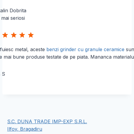
0
0
alin Dobrita
 mai seriosi
l
e
i
Evaluare: 5 din 5.
fuiesc metal, aceste
benzi grinder cu granule ceramice
sun
e mai bune produse testate de pe piata. Mananca materialu
n S
S.C. DUNA TRADE IMP-EXP S.R.L.
Ilfov, Bragadiru