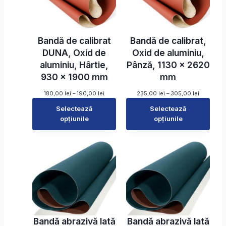
Bandă de calibrat
Bandă de calibrat,
DUNA, Oxid de
Oxid de aluminiu,
aluminiu, Hârtie,
Pânză, 1130 x 2620
930 x 1900 mm
mm
I
I
180,00
lei
–
190,00
lei
235,00
lei
–
305,00
lei
n
n
Selectează
Selectează
t
t
opțiunile
e
opțiunile
e
r
r
v
v
a
a
l
l
d
d
e
e
p
p
r
r
e
e
ț
ț
u
u
Bandă abrazivă lată
Bandă abrazivă lată
r
r