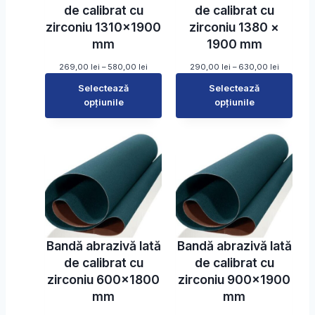
i
i
de calibrat cu
de calibrat cu
:
:
zirconiu 1310×1900
zirconiu 1380 ×
1
2
8
3
mm
1900 mm
0
5
,
,
I
I
269,00
lei
–
580,00
lei
290,00
lei
–
630,00
lei
0
0
n
n
Selectează
Selectează
0
0
t
t
opțiunile
e
opțiunile
e
l
l
r
r
e
e
v
v
i
i
a
a
p
p
l
l
â
â
d
d
n
n
e
e
ă
ă
p
p
l
l
r
r
a
a
e
e
1
3
ț
ț
9
0
u
u
Bandă abrazivă lată
Bandă abrazivă lată
0
5
r
r
,
,
i
i
de calibrat cu
de calibrat cu
0
0
:
:
zirconiu 600×1800
zirconiu 900×1900
0
0
2
2
6
9
mm
mm
l
l
9
0