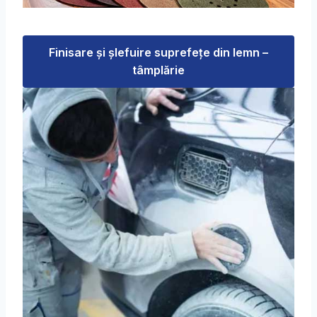
Finisare şi şlefuire suprefeţe din lemn –
tâmplărie