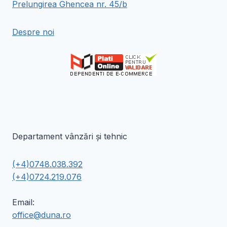
Prelungirea Ghencea nr. 45/b
Despre noi
Departament vânzări și tehnic
(+4)0748.038.392
(+4)0724.219.076
Email:
office@duna.ro