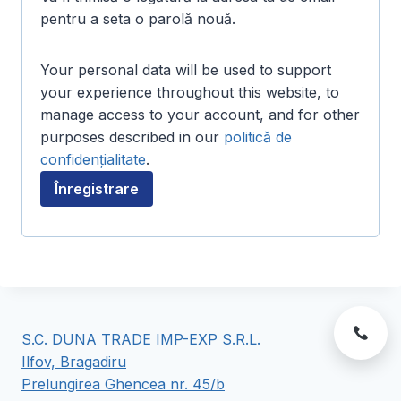
i
pentru a seta o parolă nouă.
g
Your personal data will be used to support
a
your experience throughout this website, to
t
manage access to your account, and for other
o
purposes described in our
politică de
confidențialitate
.
r
Înregistrare
i
u
S.C. DUNA TRADE IMP-EXP S.R.L.
Ilfov, Bragadiru
Prelungirea Ghencea nr. 45/b