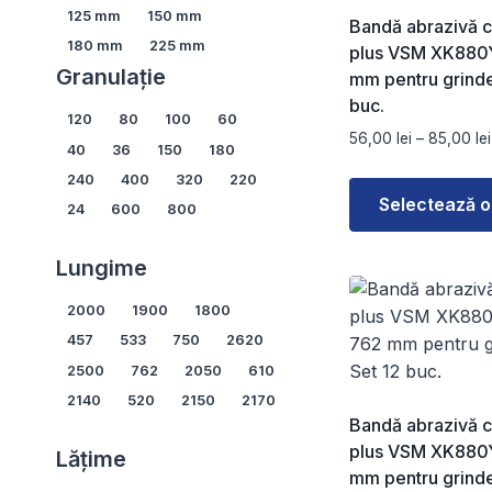
Diametru
125 mm
150 mm
Bandă abrazivă 
180 mm
225 mm
plus VSM XK880
Granulație
mm pentru grinde
buc.
Granulație
120
80
100
60
56,00
lei
–
85,00
lei
40
36
150
180
240
400
320
220
Selectează o
24
600
800
Arată mai multe...
Acest
Lungime
produs
are
Lungime
2000
1900
1800
mai
457
533
750
2620
multe
2500
762
2050
610
variații.
2140
520
2150
2170
Opțiunile
Bandă abrazivă 
Arată mai multe...
pot
plus VSM XK880
Lățime
fi
mm pentru grinde
alese