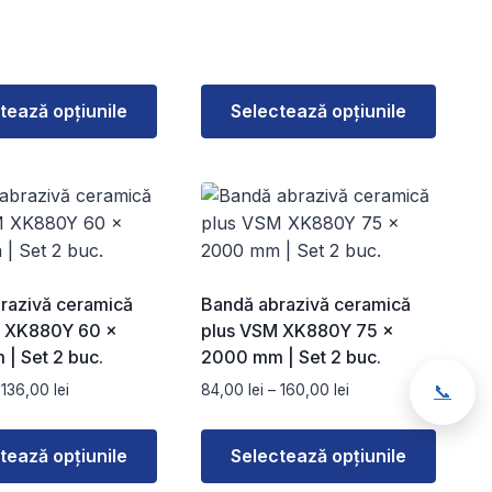
de
de
în
prețuri:
prețuri:
pagina
56,00 lei
51,00 lei
i.
produsului.
până
până
la
la
tează opțiunile
Selectează opțiunile
102,00 lei
95,00 lei
Acest
produs
are
mai
multe
variații.
razivă ceramică
Bandă abrazivă ceramică
Opțiunile
M XK880Y 60 ×
plus VSM XK880Y 75 ×
pot
| Set 2 buc.
2000 mm | Set 2 buc.
fi
Interval
Interval
📞
136,00
lei
84,00
lei
–
160,00
lei
alese
de
de
în
prețuri:
prețuri:
pagina
tează opțiunile
Selectează opțiunile
73,00 lei
84,00 lei
i.
produsului.
până
până