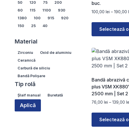
Lățime
50
120
75
200
buc.
în
60
115
1100
930
100,00
lei
–
190,00
pagina
1380
100
915
920
produsului.
150
25
40
Selectează o
Arată mai multe...
Acest
Material
produs
Material
Zirconiu
Oxid de aluminiu
are
mai
Ceramică
multe
Carbură de siliciu
variații.
Bandă Polișare
Bandă abrazivă 
Opțiunile
Tip rolă
plus VSM XK880
pot
2500 mm | Set 2
Tip
Șlaif manual
Buretată
fi
rolă
76,00
lei
–
139,00
le
alese
Aplică
în
pagina
Selectează o
produsului.