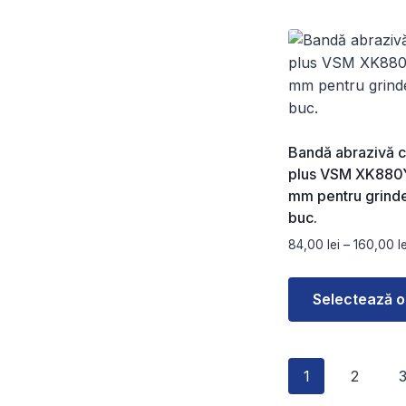
Acest
produs
are
mai
multe
variații.
Opțiunile
Bandă abrazivă 
pot
plus VSM XK880
fi
mm pentru grinde
alese
buc.
în
84,00
lei
–
160,00
l
pagina
produsului.
Selectează o
Acest
produs
1
2
are
mai