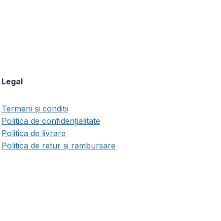
multe
variații.
Opțiunile
pot
fi
alese
Legal
în
pagina
i.
produsului.
Termeni și condiții
Politica de confidențialitate
Politica de livrare
Politica de retur și rambursare