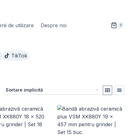
ii de utilizare
Despre noi
0
m
TikTok