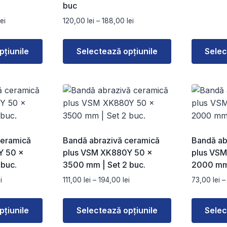
buc
în
în
Interval
Interval
lei
120,00
lei
–
188,00
lei
pagina
pagina
de
de
produsului.
produsulu
prețuri:
prețuri:
pțiunile
Selectează opțiunile
Selec
100,00 lei
120,00 lei
până
până
Acest
Acest
la
la
produs
produs
190,00 lei
188,00 lei
are
are
mai
mai
multe
multe
variații.
variații.
ceramică
Bandă abrazivă ceramică
Bandă ab
Opțiunile
Opțiunile
Y 50 ×
plus VSM XK880Y 50 ×
plus VS
pot
pot
 buc.
3500 mm | Set 2 buc.
2000 mm 
fi
fi
Interval
Interval
i
111,00
lei
–
194,00
lei
73,00
lei
–
alese
alese
de
de
în
în
prețuri:
prețuri:
pagina
pagina
pțiunile
Selectează opțiunile
Selec
76,00 lei
111,00 lei
produsului.
produsulu
până
până