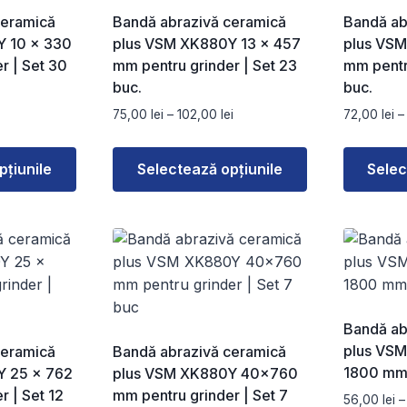
ceramică
Bandă abrazivă ceramică
Bandă ab
Y 10 × 330
plus VSM XK880Y 13 × 457
plus VSM
r | Set 30
mm pentru grinder | Set 23
mm pentru
buc.
buc.
Interval
Interval
75,00
lei
–
102,00
lei
72,00
lei
–
de
de
prețuri:
prețuri:
pțiunile
Selectează opțiunile
Selec
56,00 lei
75,00 lei
până
până
Acest
Acest
la
la
produs
produs
85,00 lei
102,00 lei
are
are
mai
mai
multe
multe
variații.
variații.
Bandă ab
Opțiunile
Opțiunile
plus VS
ceramică
Bandă abrazivă ceramică
pot
pot
1800 mm 
Y 25 × 762
plus VSM XK880Y 40×760
fi
fi
r | Set 12
mm pentru grinder | Set 7
56,00
lei
–
alese
alese