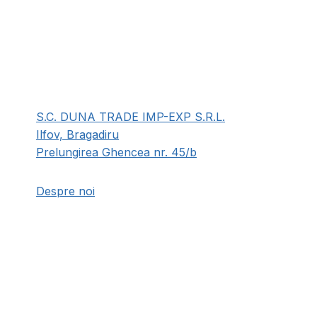
multe
variații.
Opțiunile
pot
fi
alese
S.C. DUNA TRADE IMP-EXP S.R.L.
în
Ilfov, Bragadiru
pagina
Prelungirea Ghencea nr. 45/b
produsului.
Despre noi