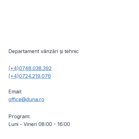
multe
multe
variații.
variații.
Opțiunile
Opțiunile
pot
pot
fi
fi
alese
alese
Departament vânzări și tehnic
în
în
pagina
pagina
produsului.
produsulu
(+4)0748.038.392
(+4)0724.219.076
Email:
office@duna.ro
Program:
Luni - Vineri 08:00 - 16:00