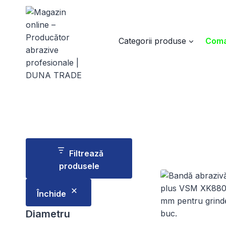
Skip
to
content
Categorii produse
Coma
Filtrează
produsele
Închide
Diametru