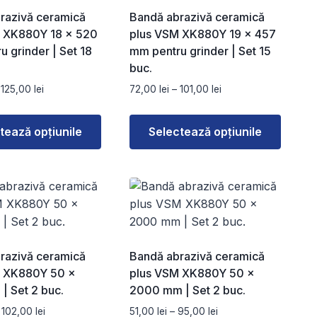
razivă ceramică
Bandă abrazivă ceramică
 XK880Y 18 × 520
plus VSM XK880Y 19 × 457
 grinder | Set 18
mm pentru grinder | Set 15
buc.
Interval
Interval
125,00
lei
72,00
lei
–
101,00
lei
de
de
prețuri:
prețuri:
tează opțiunile
Selectează opțiunile
72,00 lei
72,00 lei
până
până
Acest
la
la
produs
125,00 lei
101,00 lei
are
mai
multe
variații.
razivă ceramică
Bandă abrazivă ceramică
Opțiunile
M XK880Y 50 ×
plus VSM XK880Y 50 ×
pot
| Set 2 buc.
2000 mm | Set 2 buc.
fi
Interval
Interval
102,00
lei
51,00
lei
–
95,00
lei
alese