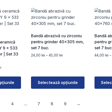
Acest
Acest
la
la
produs
produs
139,00 lei
194,00 lei
are
are
mai
mai
multe
multe
variații.
variații.
Bandă abrazivă cu zirconiu
Bandă abr
Opțiunile
Opțiunile
pentru grinder 40×305 mm,
pentru g
ceramică
pot
pot
set 7 buc.
set 7 buc
Y 9 × 533
fi
fi
r | Set 33
Interval
24,00
lei
–
45,00
lei
44,00
lei
–
alese
alese
de
în
în
prețuri:
Interval
ei
pagina
pagina
24,00 lei
de
produsului.
produsulu
până
prețuri:
la
pțiunile
Selectează opțiunile
Selec
84,00 lei
45,00 lei
până
Acest
Acest
la
produs
produs
160,00 lei
3
4
…
7
8
9
→
are
are
mai
mai