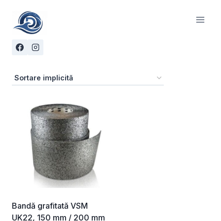
Skip
to
content
Bandă grafitată VSM
UK22, 150 mm / 200 mm