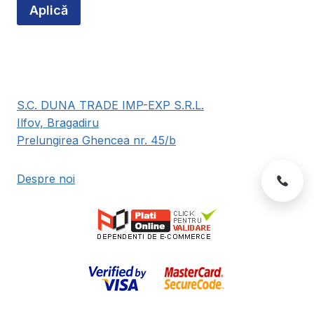
Aplică
produsului.
S.C. DUNA TRADE IMP-EXP S.R.L.
Ilfov, Bragadiru
Prelungirea Ghencea nr. 45/b
Despre noi