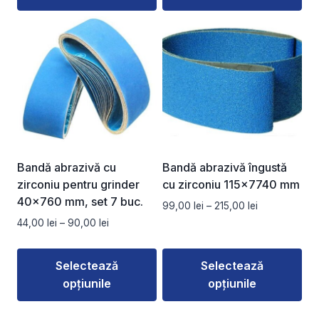
45,00 lei
la
Acest
Acest
160,00 lei
produs
produs
are
are
mai
mai
multe
multe
variații.
variații.
Opțiunile
Opțiunile
pot
pot
fi
fi
Bandă abrazivă cu
Bandă abrazivă îngustă
alese
alese
zirconiu pentru grinder
cu zirconiu 115×7740 mm
în
în
40×760 mm, set 7 buc.
Interval
99,00
lei
–
215,00
lei
pagina
pagina
de
Interval
44,00
lei
–
90,00
lei
produsului.
produsului.
prețuri:
de
99,00 lei
prețuri:
Selectează
Selectează
până
44,00 lei
la
opțiunile
opțiunile
până
215,00 lei
la
Acest
Acest
90,00 lei