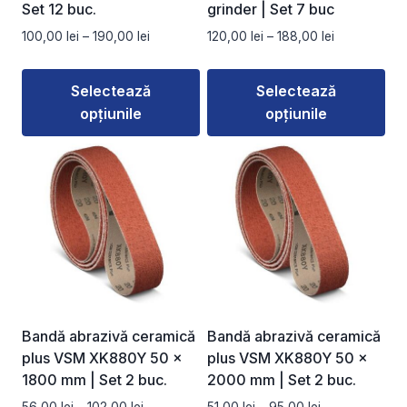
pagina
pagina
Set 12 buc.
grinder | Set 7 buc
produsului.
produsului.
Interval
Interval
100,00
lei
–
190,00
lei
120,00
lei
–
188,00
lei
de
de
prețuri:
prețuri:
Selectează
Selectează
100,00 lei
120,00 lei
opțiunile
opțiunile
până
până
la
la
Acest
Acest
190,00 lei
188,00 lei
produs
produs
are
are
mai
mai
multe
multe
variații.
variații.
Opțiunile
Opțiunile
pot
pot
fi
fi
Bandă abrazivă ceramică
Bandă abrazivă ceramică
alese
alese
plus VSM XK880Y 50 ×
plus VSM XK880Y 50 ×
în
în
1800 mm | Set 2 buc.
2000 mm | Set 2 buc.
pagina
pagina
Interval
Interval