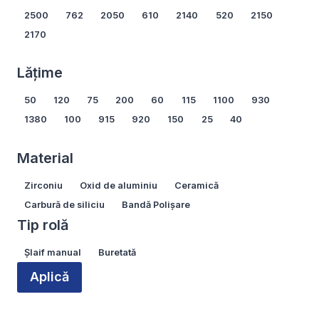
2500
762
2050
610
2140
520
2150
2170
Arată mai multe...
Lățime
Lățime
50
120
75
200
60
115
1100
930
1380
100
915
920
150
25
40
Arată mai multe...
Material
Material
Zirconiu
Oxid de aluminiu
Ceramică
Carbură de siliciu
Bandă Polișare
Tip rolă
Tip
Șlaif manual
Buretată
rolă
Aplică