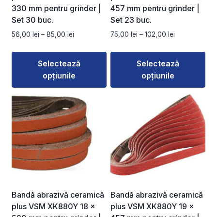
330 mm pentru grinder |
457 mm pentru grinder |
Set 30 buc.
Set 23 buc.
Interval
Interval
56,00
lei
–
85,00
lei
75,00
lei
–
102,00
lei
de
de
prețuri:
prețuri:
Selectează
Selectează
56,00 lei
75,00 lei
opțiunile
opțiunile
până
până
la
la
Acest
Acest
85,00 lei
102,00 lei
produs
produs
are
are
mai
mai
multe
multe
variații.
variații.
Opțiunile
Opțiunile
pot
pot
fi
fi
Bandă abrazivă ceramică
Bandă abrazivă ceramică
alese
alese
plus VSM XK880Y 18 ×
plus VSM XK880Y 19 ×
în
în