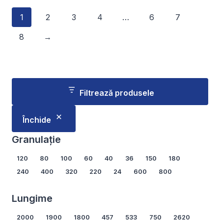
produs
produs
1
2
3
4
…
6
7
are
are
mai
mai
8
→
multe
multe
variații.
variații.
Opțiunile
Opțiunile
pot
pot
fi
fi
Filtrează produsele
alese
alese
în
în
Închide
pagina
pagina
Granulație
produsului.
produsului.
Granulație
120
80
100
60
40
36
150
180
240
400
320
220
24
600
800
Arată mai multe...
Lungime
Lungime
2000
1900
1800
457
533
750
2620