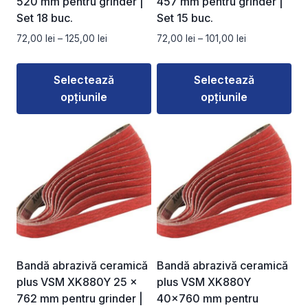
520 mm pentru grinder |
457 mm pentru grinder |
pagina
pagina
Set 18 buc.
Set 15 buc.
produsului.
produsului.
Interval
Interval
72,00
lei
–
125,00
lei
72,00
lei
–
101,00
lei
de
de
prețuri:
prețuri:
Selectează
Selectează
72,00 lei
72,00 lei
opțiunile
opțiunile
până
până
la
la
Acest
Acest
125,00 lei
101,00 lei
produs
produs
are
are
mai
mai
multe
multe
variații.
variații.
Opțiunile
Opțiunile
pot
pot
fi
fi
Bandă abrazivă ceramică
Bandă abrazivă ceramică
alese
alese
plus VSM XK880Y 25 ×
plus VSM XK880Y
în
în
762 mm pentru grinder |
40×760 mm pentru