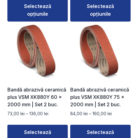
prețuri:
prețuri:
Selectează
Selectează
76,00 lei
111,00 lei
opțiunile
opțiunile
până
până
la
la
Acest
Acest
139,00 lei
194,00 lei
produs
produs
are
are
mai
mai
multe
multe
variații.
variații.
Opțiunile
Opțiunile
pot
pot
fi
fi
Bandă abrazivă ceramică
Bandă abrazivă ceramică
alese
alese
plus VSM XK880Y 60 ×
plus VSM XK880Y 75 ×
în
în
2000 mm | Set 2 buc.
2000 mm | Set 2 buc.
pagina
pagina
Interval
Interval
73,00
lei
–
136,00
lei
84,00
lei
–
160,00
lei
produsului.
produsului.
de
de
prețuri:
prețuri:
Selectează
Selectează
73,00 lei
84,00 lei