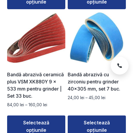
opțiunile
opțiunile
până
până
la
la
Acest
Acest
136,00 lei
160,00 lei
produs
produs
are
are
mai
mai
multe
multe
variații.
variații.
Opțiunile
Opțiunile
pot
pot
fi
fi
Bandă abrazivă ceramică
Bandă abrazivă cu
alese
alese
plus VSM XK880Y 9 ×
zirconiu pentru grinder
în
în
533 mm pentru grinder |
40×305 mm, set 7 buc.
pagina
pagina
Set 33 buc.
Interval
24,00
lei
–
45,00
lei
produsului.
produsului.
de
Interval
84,00
lei
–
160,00
lei
prețuri:
de
24,00 lei
prețuri:
Selectează
Selectează
până
84,00 lei
la
opțiunile
opțiunile
până