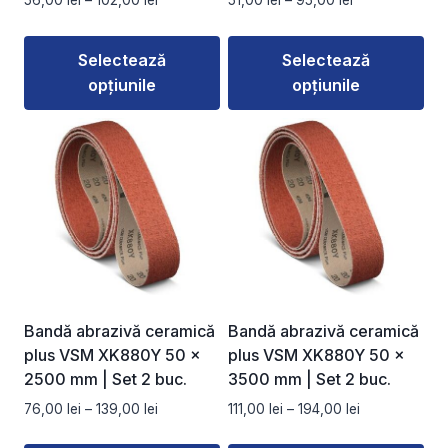
56,00
lei
–
102,00
lei
51,00
lei
–
95,00
lei
produsului.
produsului.
de
de
prețuri:
prețuri:
Selectează
Selectează
56,00 lei
51,00 lei
opțiunile
opțiunile
până
până
la
la
Acest
Acest
102,00 lei
95,00 lei
produs
produs
are
are
mai
mai
multe
multe
variații.
variații.
Opțiunile
Opțiunile
pot
pot
fi
fi
Bandă abrazivă ceramică
Bandă abrazivă ceramică
alese
alese
plus VSM XK880Y 50 ×
plus VSM XK880Y 50 ×
în
în
2500 mm | Set 2 buc.
3500 mm | Set 2 buc.
pagina
pagina
Interval
Interval
76,00
lei
–
139,00
lei
111,00
lei
–
194,00
lei
produsului.
produsului.
de
de