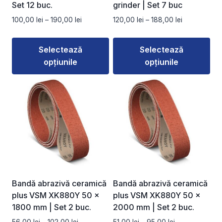
pagina
pagina
Set 12 buc.
grinder | Set 7 buc
produsului.
produsului.
Interval
Interval
100,00
lei
–
190,00
lei
120,00
lei
–
188,00
lei
de
de
prețuri:
prețuri:
Selectează
Selectează
100,00 lei
120,00 lei
opțiunile
opțiunile
până
până
la
la
Acest
Acest
190,00 lei
188,00 lei
produs
produs
are
are
mai
mai
multe
multe
variații.
variații.
Opțiunile
Opțiunile
pot
pot
fi
fi
Bandă abrazivă ceramică
Bandă abrazivă ceramică
alese
alese
plus VSM XK880Y 50 ×
plus VSM XK880Y 50 ×
în
în
1800 mm | Set 2 buc.
2000 mm | Set 2 buc.
pagina
pagina
Interval
Interval