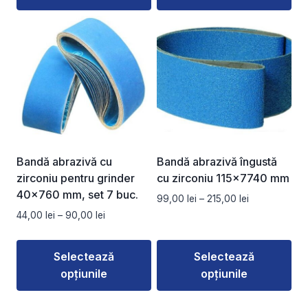
45,00 lei
la
Acest
Acest
160,00 lei
produs
produs
are
are
mai
mai
multe
multe
variații.
variații.
Opțiunile
Opțiunile
pot
pot
fi
fi
Bandă abrazivă cu
Bandă abrazivă îngustă
alese
alese
zirconiu pentru grinder
cu zirconiu 115×7740 mm
în
în
40×760 mm, set 7 buc.
Interval
99,00
lei
–
215,00
lei
pagina
pagina
de
Interval
44,00
lei
–
90,00
lei
produsului.
produsului.
prețuri:
de
99,00 lei
prețuri:
Selectează
Selectează
până
44,00 lei
la
opțiunile
opțiunile
până
215,00 lei
la
Acest
Acest
90,00 lei