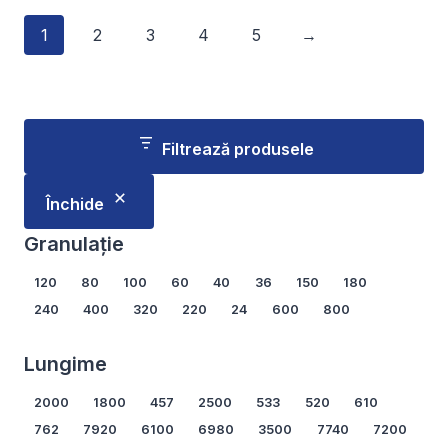
produs
produs
1
2
3
4
5
→
are
are
mai
mai
multe
multe
variații.
variații.
Opțiunile
Opțiunile
Filtrează produsele
pot
pot
fi
fi
Închide
alese
alese
în
în
Granulație
pagina
pagina
Granulație
120
80
100
60
40
36
150
180
produsului.
produsului.
240
400
320
220
24
600
800
Arată mai multe...
Lungime
Lungime
2000
1800
457
2500
533
520
610
762
7920
6100
6980
3500
7740
7200