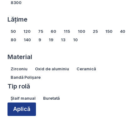
8300
Arată mai multe...
Lățime
Lățime
50
120
75
60
115
100
25
150
40
80
140
9
19
13
10
Arată mai multe...
Material
Material
Zirconiu
Oxid de aluminiu
Ceramică
Bandă Polișare
Tip rolă
Tip
Șlaif manual
Buretată
rolă
Aplică