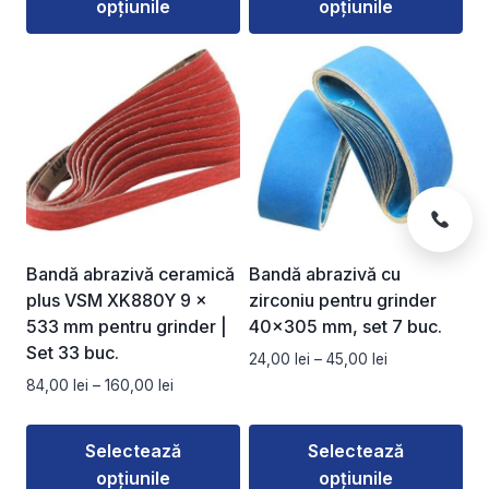
opțiunile
opțiunile
până
până
la
la
Acest
Acest
136,00 lei
160,00 lei
produs
produs
are
are
mai
mai
multe
multe
variații.
variații.
Opțiunile
Opțiunile
pot
pot
fi
fi
Bandă abrazivă ceramică
Bandă abrazivă cu
alese
alese
plus VSM XK880Y 9 ×
zirconiu pentru grinder
în
în
533 mm pentru grinder |
40×305 mm, set 7 buc.
pagina
pagina
Set 33 buc.
Interval
24,00
lei
–
45,00
lei
produsului.
produsului.
de
Interval
84,00
lei
–
160,00
lei
prețuri:
de
24,00 lei
prețuri:
Selectează
Selectează
până
84,00 lei
la
opțiunile
opțiunile
până