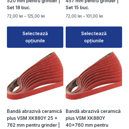
520 mm pentru grinder |
457 mm pentru grinder |
pagina
pagina
Set 18 buc.
Set 15 buc.
produsului.
produsului.
Interval
Interval
72,00
lei
–
125,00
lei
72,00
lei
–
101,00
lei
de
de
prețuri:
prețuri:
Selectează
Selectează
72,00 lei
72,00 lei
opțiunile
opțiunile
până
până
la
la
Acest
Acest
125,00 lei
101,00 lei
produs
produs
are
are
mai
mai
multe
multe
variații.
variații.
Opțiunile
Opțiunile
pot
pot
fi
fi
Bandă abrazivă ceramică
Bandă abrazivă ceramică
alese
alese
plus VSM XK880Y 25 ×
plus VSM XK880Y
în
în
762 mm pentru grinder |
40×760 mm pentru