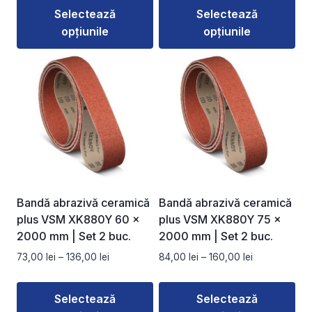
prețuri:
prețuri:
Selectează
Selectează
76,00 lei
111,00 lei
opțiunile
opțiunile
până
până
la
la
Acest
Acest
139,00 lei
194,00 lei
produs
produs
are
are
mai
mai
multe
multe
variații.
variații.
Opțiunile
Opțiunile
pot
pot
fi
fi
Bandă abrazivă ceramică
Bandă abrazivă ceramică
alese
alese
plus VSM XK880Y 60 ×
plus VSM XK880Y 75 ×
în
în
2000 mm | Set 2 buc.
2000 mm | Set 2 buc.
pagina
pagina
Interval
Interval
73,00
lei
–
136,00
lei
84,00
lei
–
160,00
lei
produsului.
produsului.
de
de
prețuri:
prețuri:
Selectează
Selectează
73,00 lei
84,00 lei