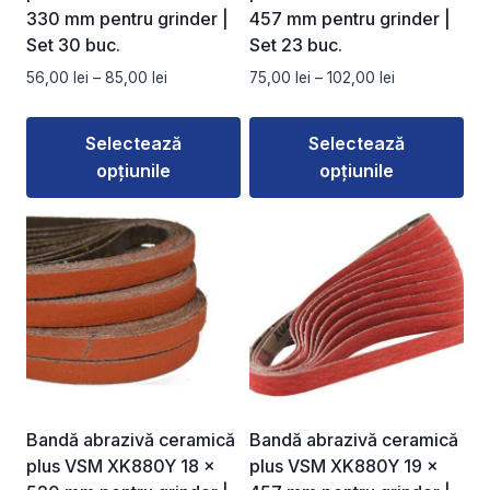
330 mm pentru grinder |
457 mm pentru grinder |
Set 30 buc.
Set 23 buc.
Interval
Interval
56,00
lei
–
85,00
lei
75,00
lei
–
102,00
lei
de
de
prețuri:
prețuri:
Selectează
Selectează
56,00 lei
75,00 lei
opțiunile
opțiunile
până
până
la
la
Acest
Acest
85,00 lei
102,00 lei
produs
produs
are
are
mai
mai
multe
multe
variații.
variații.
Opțiunile
Opțiunile
pot
pot
fi
fi
Bandă abrazivă ceramică
Bandă abrazivă ceramică
alese
alese
plus VSM XK880Y 18 ×
plus VSM XK880Y 19 ×
în
în