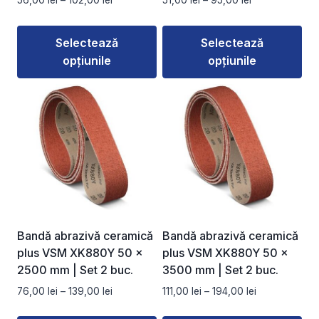
56,00
lei
–
102,00
lei
51,00
lei
–
95,00
lei
produsului.
produsului.
de
de
prețuri:
prețuri:
Selectează
Selectează
56,00 lei
51,00 lei
opțiunile
opțiunile
până
până
la
la
Acest
Acest
102,00 lei
95,00 lei
produs
produs
are
are
mai
mai
multe
multe
variații.
variații.
Opțiunile
Opțiunile
pot
pot
fi
fi
Bandă abrazivă ceramică
Bandă abrazivă ceramică
alese
alese
plus VSM XK880Y 50 ×
plus VSM XK880Y 50 ×
în
în
2500 mm | Set 2 buc.
3500 mm | Set 2 buc.
pagina
pagina
Interval
Interval
76,00
lei
–
139,00
lei
111,00
lei
–
194,00
lei
produsului.
produsului.
de
de