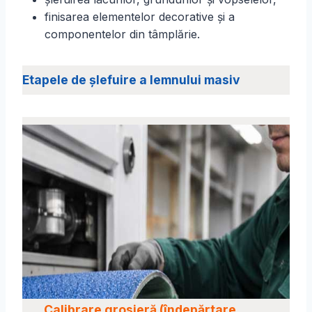
finisarea elementelor decorative și a
componentelor din tâmplărie.
Etapele de șlefuire a lemnului masiv
Calibrare grosieră (îndepărtare