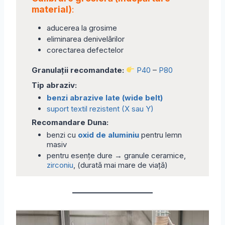
material)
:
aducerea la grosime
eliminarea denivelărilor
corectarea defectelor
Granulații recomandate:
P40
–
P80
Tip abraziv:
benzi abrazive late (wide belt)
suport textil rezistent (X sau Y)
Recomandare Duna:
benzi cu
oxid de aluminiu
pentru lemn
masiv
pentru esențe dure → granule ceramice,
zirconiu
, (durată mai mare de viață)