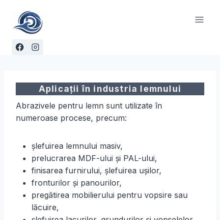
Skip
to
content
Aplicații în industria lemnului
Abrazivele pentru lemn sunt utilizate în
numeroase procese, precum:
șlefuirea lemnului masiv,
prelucrarea MDF-ului și PAL-ului,
finisarea furnirului, șlefuirea ușilor,
fronturilor și panourilor,
pregătirea mobilierului pentru vopsire sau
lăcuire,
șlefuirea lacurilor, grundurilor și vopselelor,