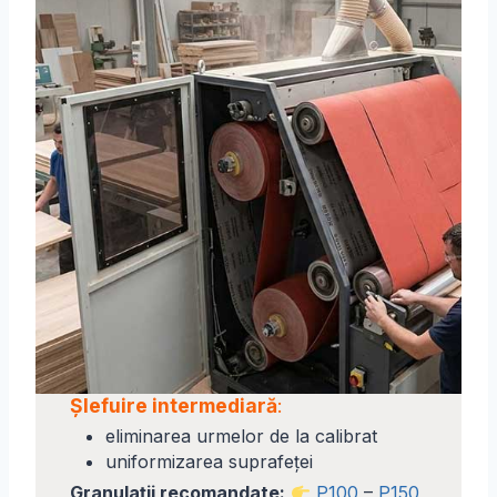
Șlefuire intermediară
:
eliminarea urmelor de la calibrat
uniformizarea suprafeței
Granulații recomandate:
P100
–
P150