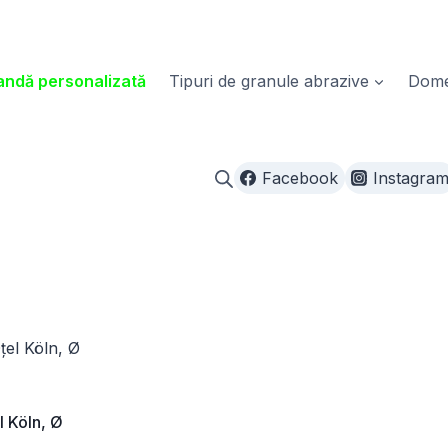
ndă personalizată
Tipuri de granule abrazive
Domen
Facebook
Instagra
l Köln, Ø