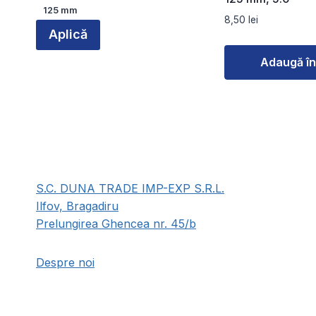
Diametru
125 mm
8,50
lei
Aplică
Adaugă în
S.C. DUNA TRADE IMP-EXP S.R.L.
Ilfov, Bragadiru
Prelungirea Ghencea nr. 45/b
Despre noi