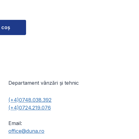
 coș
Departament vânzări și tehnic
(+4)0748.038.392
(+4)0724.219.076
Email:
office@duna.ro