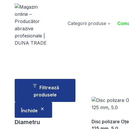
Skip
to
content
Categorii produse
Coma
Filtrează
produsele
Închide
Diametru
Disc polizare Oțe
125 mm, 5.0