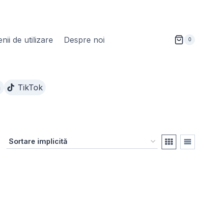
ii de utilizare
Despre noi
0
m
TikTok