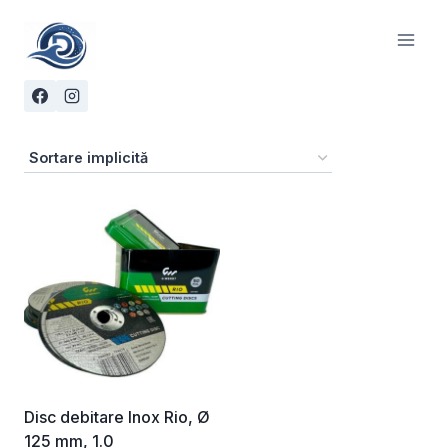
Skip
to
content
Disc debitare Inox Rio, Ø
125 mm, 1.0