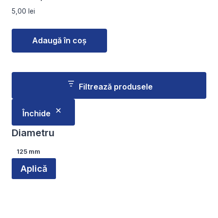
5,00
lei
Adaugă în coș
Filtrează produsele
Închide
Diametru
Diametru
125 mm
Aplică