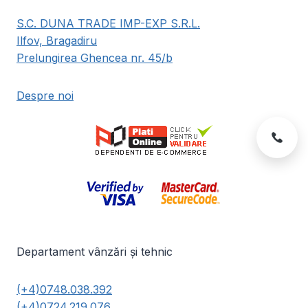
S.C. DUNA TRADE IMP-EXP S.R.L.
Ilfov, Bragadiru
Prelungirea Ghencea nr. 45/b
Despre noi
Departament vânzări și tehnic
(+4)0748.038.392
(+4)0724.219.076