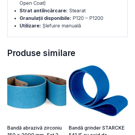
Open Coat)
Strat antiîncărcare:
Stearat
Granulații disponibile:
P120 – P1200
Utilizare:
Șlefuire manuală
Produse similare
Bandă abrazivă zirconiu
Bandă grinder STARCKE
150 x 2000 mm, Set 2
541JF cu oxid de