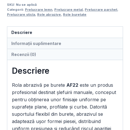
SKU:
Nu se aplică
flexibilă
Categorii:
Prelucrare lemn
,
Prelucrare metal
,
Prelucrare parchet
,
pe
Prelucrare sticla
,
Role abrazive
,
Role buretate
burete
AF22,
Descriere
115
×
Informații suplimentare
25
Recenzii (0)
m,
pretăiată
Descriere
Rola abrazivă pe burete
AF22
este un produs
profesional destinat șlefuirii manuale, conceput
pentru obținerea unor finisaje uniforme pe
suprafețe plane, profilate și curbe. Datorită
suportului flexibil din burete, abrazivul se
adaptează ușor formei piesei, distribuind
uniform presiunea și reducând riscul apariției