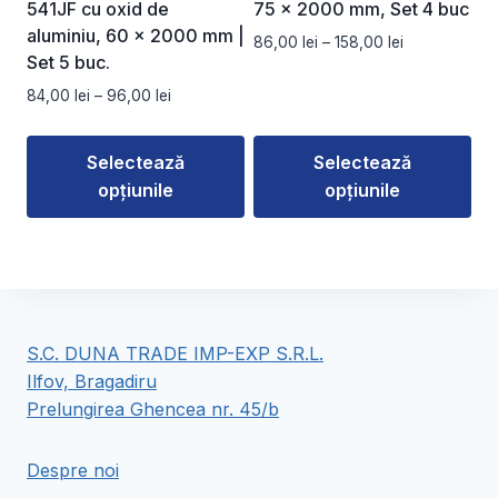
în
în
541JF cu oxid de
75 x 2000 mm, Set 4 buc
pagina
pagina
aluminiu, 60 × 2000 mm |
Interval
86,00
lei
–
158,00
lei
produsului.
produsului.
Set 5 buc.
de
prețuri:
Interval
84,00
lei
–
96,00
lei
86,00 lei
de
până
prețuri:
la
Selectează
Selectează
84,00 lei
158,00 lei
opțiunile
opțiunile
până
la
Acest
Acest
96,00 lei
produs
produs
are
are
mai
mai
multe
multe
S.C. DUNA TRADE IMP-EXP S.R.L.
variații.
variații.
Ilfov, Bragadiru
Opțiunile
Opțiunile
Prelungirea Ghencea nr. 45/b
pot
pot
fi
fi
Despre noi
alese
alese