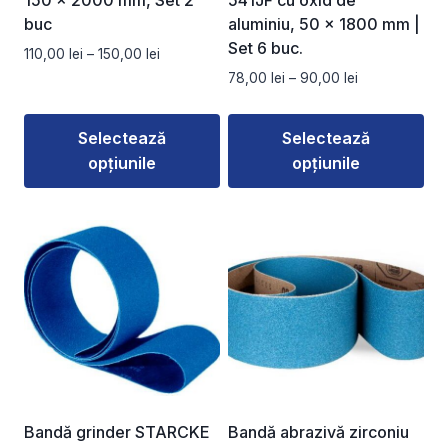
buc
aluminiu, 50 × 1800 mm |
Set 6 buc.
Interval
110,00
lei
–
150,00
lei
de
Interval
78,00
lei
–
90,00
lei
prețuri:
de
110,00 lei
prețuri:
Selectează
Selectează
până
78,00 lei
la
opțiunile
opțiunile
până
150,00 lei
la
Acest
Acest
90,00 lei
produs
produs
are
are
mai
mai
multe
multe
variații.
variații.
Opțiunile
Opțiunile
pot
pot
fi
fi
alese
alese
Bandă grinder STARCKE
Bandă abrazivă zirconiu