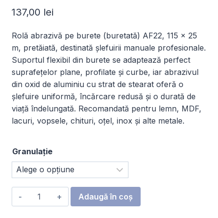
137,00
lei
Rolă abrazivă pe burete (buretată) AF22, 115 × 25
m, pretăiată, destinată șlefuirii manuale profesionale.
Suportul flexibil din burete se adaptează perfect
suprafețelor plane, profilate și curbe, iar abrazivul
din oxid de aluminiu cu strat de stearat oferă o
șlefuire uniformă, încărcare redusă și o durată de
viață îndelungată. Recomandată pentru lemn, MDF,
lacuri, vopsele, chituri, oțel, inox și alte metale.
Granulație
Cantitate
Adaugă în coș
Rolă
abrazivă