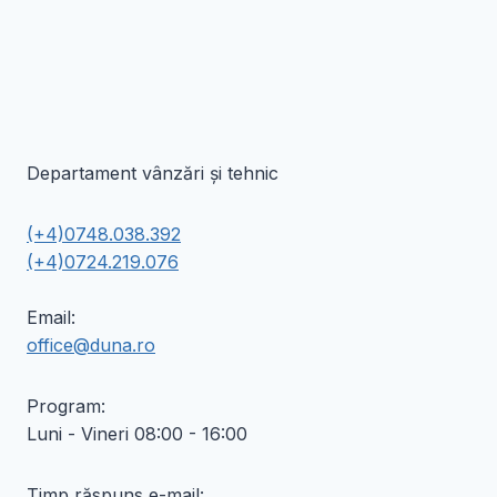
în
în
pagina
pagina
produsului.
produsului.
Departament vânzări și tehnic
(+4)0748.038.392
(+4)0724.219.076
Email:
office@duna.ro
Program:
Luni - Vineri 08:00 - 16:00
Timp răspuns e-mail: