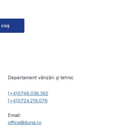
 coș
Departament vânzări și tehnic
(+4)0748.038.392
(+4)0724.219.076
Email:
office@duna.ro