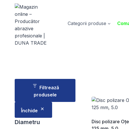
Skip
to
content
Categorii produse
Coma
Filtrează
produsele
Închide
Diametru
Disc polizare Oțe
125 mm, 5.0