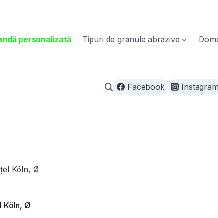
ndă personalizată
Tipuri de granule abrazive
Domen
Facebook
Instagra
l Köln, Ø