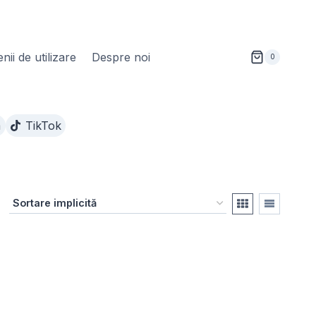
ii de utilizare
Despre noi
0
m
TikTok