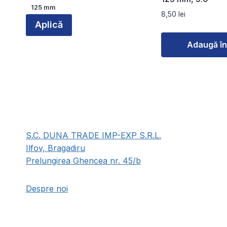
Diametru
125 mm
8,50
lei
Aplică
Adaugă în
S.C. DUNA TRADE IMP-EXP S.R.L.
Ilfov, Bragadiru
Prelungirea Ghencea nr. 45/b
Despre noi