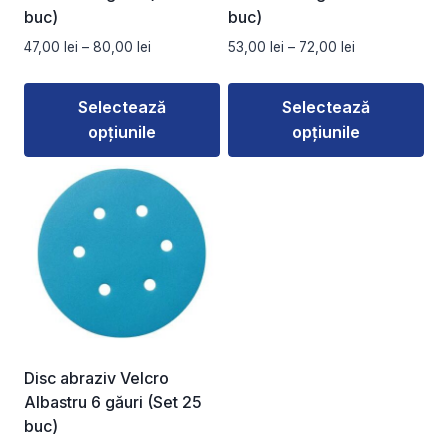
buc)
buc)
Interval
Interval
47,00
lei
–
80,00
lei
53,00
lei
–
72,00
lei
de
de
prețuri:
prețuri:
Selectează
Selectează
47,00 lei
53,00 lei
opțiunile
opțiunile
până
până
la
la
Acest
Acest
80,00 lei
72,00 lei
produs
produs
are
are
mai
mai
multe
multe
variații.
variații.
Opțiunile
Opțiunile
pot
pot
fi
fi
Disc abraziv Velcro
alese
alese
Albastru 6 găuri (Set 25
în
în
buc)
pagina
pagina