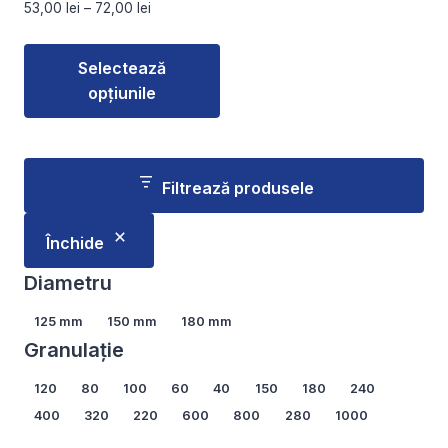
Interval
53,00
lei
–
72,00
lei
produsului.
produsului.
de
prețuri:
Selectează
53,00 lei
opțiunile
până
la
Acest
72,00 lei
produs
are
Filtrează produsele
mai
multe
Închide
variații.
Opțiunile
Diametru
pot
Diametru
125 mm
150 mm
180 mm
fi
Granulație
alese
în
Granulație
120
80
100
60
40
150
180
240
pagina
400
320
220
600
800
280
1000
produsului.
Arată mai multe...