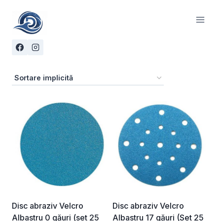
Skip
to
content
Disc abraziv Velcro
Disc abraziv Velcro
Albastru 0 găuri (set 25
Albastru 17 găuri (Set 25