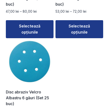
buc)
buc)
Interval
Interval
47,00
lei
–
80,00
lei
53,00
lei
–
72,00
lei
de
de
prețuri:
prețuri:
Selectează
Selectează
47,00 lei
53,00 lei
opțiunile
opțiunile
până
până
la
la
Acest
Acest
80,00 lei
72,00 lei
produs
produs
are
are
mai
mai
multe
multe
variații.
variații.
Opțiunile
Opțiunile
pot
pot
fi
fi
Disc abraziv Velcro
alese
alese
Albastru 6 găuri (Set 25
în
în
buc)
pagina
pagina