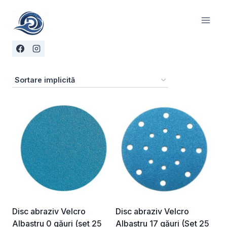
Skip
to
content
Disc abraziv Velcro
Disc abraziv Velcro
Albastru 0 găuri (set 25
Albastru 17 găuri (Set 25