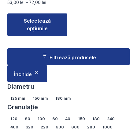
Interval
53,00
lei
–
72,00
lei
produsului.
produsului.
de
prețuri:
Selectează
53,00 lei
opțiunile
până
la
Acest
72,00 lei
produs
are
Filtrează produsele
mai
multe
Închide
variații.
Opțiunile
Diametru
pot
Diametru
125 mm
150 mm
180 mm
fi
Granulație
alese
în
Granulație
120
80
100
60
40
150
180
240
pagina
400
320
220
600
800
280
1000
produsului.
Arată mai multe...