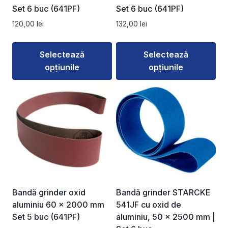
Set 6 buc (641PF)
Set 6 buc (641PF)
120,00
lei
132,00
lei
Selectează
Selectează
opțiunile
opțiunile
Acest
Acest
produs
produs
are
are
mai
mai
multe
multe
variații.
variații.
Opțiunile
Opțiunile
pot
pot
fi
fi
Bandă grinder oxid
Bandă grinder STARCKE
alese
alese
aluminiu 60 x 2000 mm
541JF cu oxid de
în
în
Set 5 buc (641PF)
aluminiu, 50 × 2500 mm |
pagina
pagina