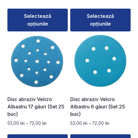
produsului.
produsului.
de
de
prețuri:
prețuri:
Selectează
Selectează
75,00 lei
47,00 lei
opțiunile
opțiunile
până
până
la
la
Acest
Acest
88,00 lei
80,00 lei
produs
produs
are
are
mai
mai
multe
multe
variații.
variații.
Opțiunile
Opțiunile
pot
pot
fi
fi
Disc abraziv Velcro
Disc abraziv Velcro
alese
alese
Albastru 17 găuri (Set 25
Albastru 6 găuri (Set 25
în
în
buc)
buc)
pagina
pagina
Interval
Interval
53,00
lei
–
72,00
lei
53,00
lei
–
72,00
lei
produsului.
produsului.
de
de
prețuri:
prețuri: