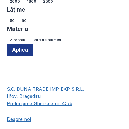
Lungime
2000
1800
2500
Lățime
Lățime
50
60
Material
Material
Zirconiu
Oxid de aluminiu
Aplică
S.C. DUNA TRADE IMP-EXP S.R.L.
Ilfov, Bragadiru
Prelungirea Ghencea nr. 45/b
Despre noi