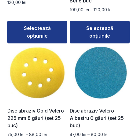
Set 6 buc.
120,00
lei
produsului.
produsului.
Interval
109,00
lei
–
120,00
lei
de
prețuri:
Selectează
Selectează
109,00 lei
opțiunile
opțiunile
până
la
Acest
Acest
120,00 lei
produs
produs
are
are
mai
mai
multe
multe
variații.
variații.
Opțiunile
Opțiunile
pot
pot
fi
fi
Disc abraziv Gold Velcro
Disc abraziv Velcro
alese
alese
225 mm 8 găuri (set 25
Albastru 0 găuri (set 25
în
în
buc)
buc)
pagina
pagina
Interval
Interval
75,00
lei
–
88,00
lei
47,00
lei
–
80,00
lei