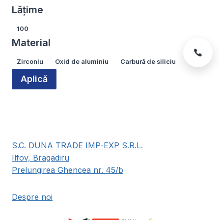
produsului.
produsului.
Lățime
Lățime
100
Material
Material
Zirconiu
Oxid de aluminiu
Carbură de siliciu
Aplică
S.C. DUNA TRADE IMP-EXP S.R.L.
Ilfov, Bragadiru
Prelungirea Ghencea nr. 45/b
Despre noi