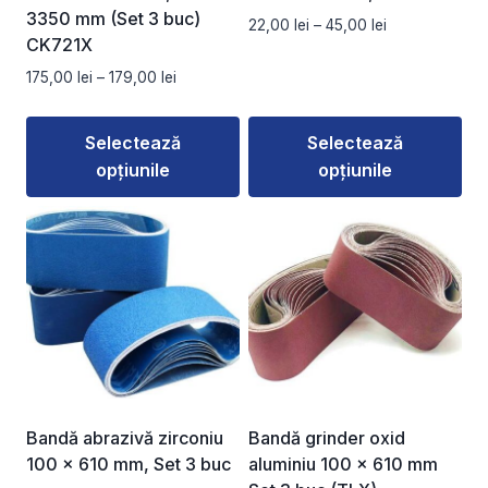
3350 mm (Set 3 buc)
Interval
22,00
lei
–
45,00
lei
CK721X
de
prețuri:
Interval
175,00
lei
–
179,00
lei
22,00 lei
de
până
prețuri:
la
Selectează
Selectează
175,00 lei
45,00 lei
opțiunile
opțiunile
până
la
Acest
Acest
179,00 lei
produs
produs
are
are
mai
mai
multe
multe
variații.
variații.
Opțiunile
Opțiunile
pot
pot
fi
fi
Bandă abrazivă zirconiu
Bandă grinder oxid
alese
alese
100 x 610 mm, Set 3 buc
aluminiu 100 x 610 mm
în
în