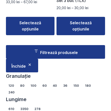
Set 3 buc (TLX)
Interval
33,00
lei
–
67,00
lei
pagina
pagina
de
Interval
20,00
lei
–
30,00
lei
produsului.
produsului.
prețuri:
de
33,00 lei
prețuri:
Selectează
Selectează
până
20,00 lei
la
opțiunile
opțiunile
până
67,00 lei
la
Acest
Acest
30,00 lei
produs
produs
are
are
Filtrează produsele
mai
mai
multe
multe
Închide
variații.
variații.
Opțiunile
Opțiunile
Granulație
pot
pot
Granulație
120
80
100
60
40
36
150
180
fi
fi
240
alese
alese
Lungime
în
în
pagina
pagina
Lungime
610
3350
278