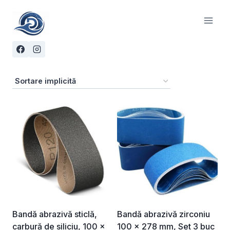
Skip
to
content
Bandă abrazivă sticlă,
Bandă abrazivă zirconiu
carbură de siliciu, 100 x
100 x 278 mm, Set 3 buc