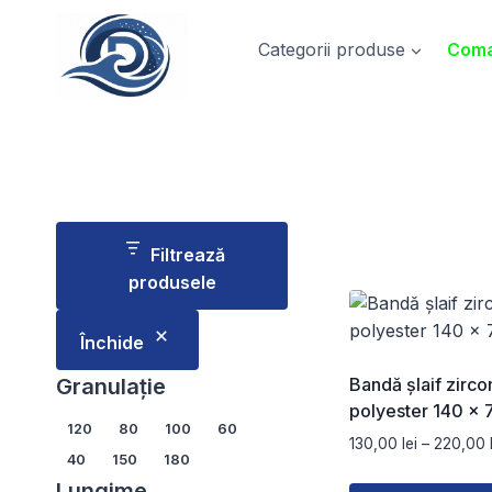
Skip
to
Categorii produse
Coma
content
Filtrează
produsele
Închide
Granulație
Bandă șlaif zirco
polyester 140 x
Granulație
120
80
100
60
130,00
lei
–
220,00
40
150
180
Lungime