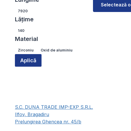
Selectează o
Lungime
7920
Acest
Lățime
produs
Lățime
are
140
mai
Material
multe
Material
Zirconiu
Oxid de aluminiu
variații.
Opțiunile
Aplică
pot
fi
alese
în
pagina
produsului.
S.C. DUNA TRADE IMP-EXP S.R.L.
Ilfov, Bragadiru
Prelungirea Ghencea nr. 45/b