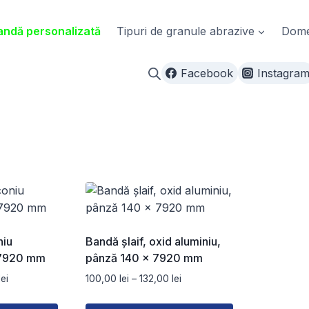
ndă personalizată
Tipuri de granule abrazive
Domen
Facebook
Instagra
niu
Bandă șlaif, oxid aluminiu,
 7920 mm
pânză 140 x 7920 mm
Interval
Interval
lei
100,00
lei
–
132,00
lei
de
de
prețuri:
prețuri: