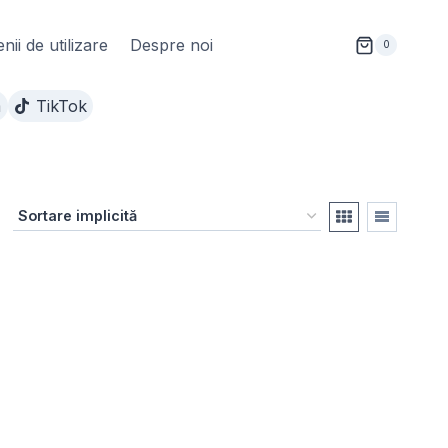
ii de utilizare
Despre noi
0
m
TikTok