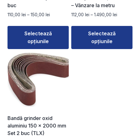
buc
– Vânzare la metru
Interval
Interval
110,00
lei
–
150,00
lei
112,00
lei
–
1.490,00
lei
de
de
prețuri:
prețuri:
Selectează
Selectează
110,00 lei
112,00 lei
opțiunile
opțiunile
până
până
la
la
Acest
Acest
150,00 lei
1.490,00 lei
produs
produs
are
are
mai
mai
multe
multe
variații.
variații.
Opțiunile
Opțiunile
pot
pot
fi
fi
Bandă grinder oxid
alese
alese
aluminiu 150 x 2000 mm
în
în
Set 2 buc (TLX)
pagina
pagina