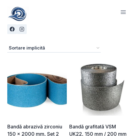
Skip
to
content
Bandă abrazivă zirconiu
Bandă grafitată VSM
150 x 2000 mm, Set 2
UK22, 150 mm / 200 mm