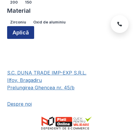
Lățime
200
150
Material
Material
Zirconiu
Oxid de aluminiu
Aplică
S.C. DUNA TRADE IMP-EXP S.R.L.
Ilfov, Bragadiru
Prelungirea Ghencea nr. 45/b
Despre noi