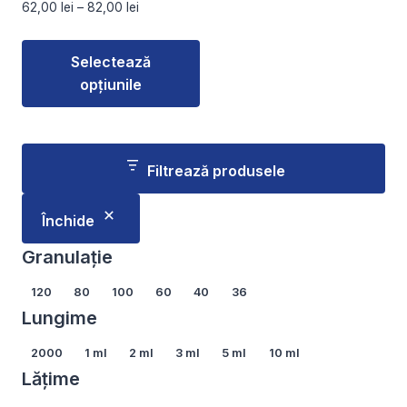
Interval
62,00
lei
–
82,00
lei
produsului.
produsului.
de
prețuri:
Selectează
62,00 lei
opțiunile
până
la
Acest
82,00 lei
produs
are
Filtrează produsele
mai
multe
Închide
variații.
Opțiunile
Granulație
pot
Granulație
120
80
100
60
40
36
fi
Lungime
alese
în
Lungime
2000
1 ml
2 ml
3 ml
5 ml
10 ml
pagina
Lățime
produsului.