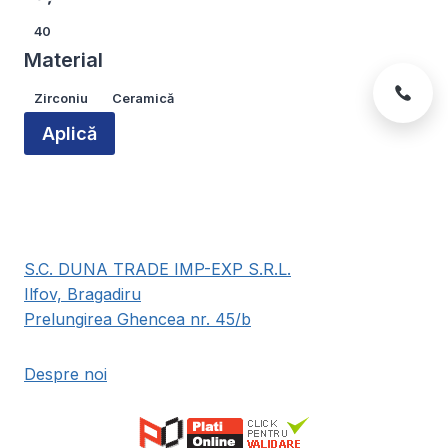
produsului.
Lățime
40
Material
Material
Zirconiu
Ceramică
Aplică
S.C. DUNA TRADE IMP-EXP S.R.L.
Ilfov, Bragadiru
Prelungirea Ghencea nr. 45/b
Despre noi