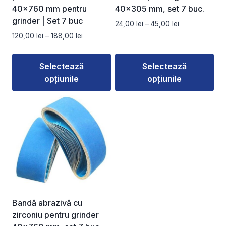
40×760 mm pentru
40×305 mm, set 7 buc.
grinder | Set 7 buc
Interval
24,00
lei
–
45,00
lei
de
Interval
120,00
lei
–
188,00
lei
prețuri:
de
24,00 lei
prețuri:
Selectează
Selectează
până
120,00 lei
la
opțiunile
opțiunile
până
45,00 lei
la
Acest
Acest
188,00 lei
produs
produs
are
are
mai
mai
multe
multe
variații.
variații.
Opțiunile
Opțiunile
pot
pot
fi
fi
Bandă abrazivă cu
alese
alese
zirconiu pentru grinder
în
în