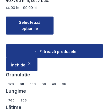
40×760 mm, set 7 buc.
pagina
pagina
Interval
44,00
lei
–
90,00
lei
produsului.
produsului.
de
prețuri:
Selectează
44,00 lei
opțiunile
până
la
Acest
90,00 lei
produs
are
Filtrează produsele
mai
multe
Închide
variații.
Opțiunile
Granulație
pot
Granulație
120
80
100
60
40
36
fi
Lungime
alese
în
Lungime
760
305
pagina
Lățime