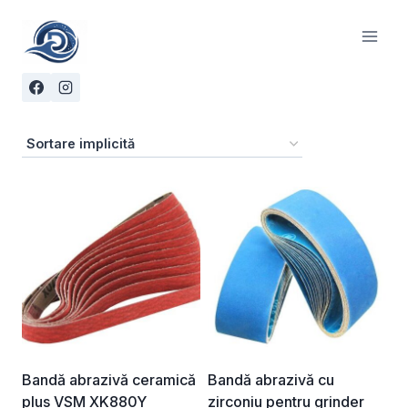
Skip
to
content
Bandă abrazivă ceramică
Bandă abrazivă cu
plus VSM XK880Y
zirconiu pentru grinder