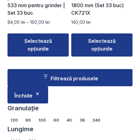
533 mm pentru grinder |
1800 mm (Set 33 buc)
Set 33 buc.
CK721X
Interval
84,00
lei
–
160,00
lei
140,00
lei
de
prețuri:
Selectează
Selectează
84,00 lei
opțiunile
opțiunile
până
la
Acest
Acest
160,00 lei
produs
produs
are
are
Filtrează produsele
mai
mai
multe
multe
Închide
variații.
variații.
Opțiunile
Opțiunile
Granulație
pot
pot
Granulație
120
80
100
60
40
36
240
fi
fi
Lungime
alese
alese
în
în