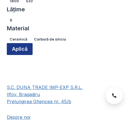
Lungime
1800
533
pagina
pagina
Lățime
produsului.
produsului.
Lățime
9
Material
Material
Ceramică
Carbură de siliciu
Aplică
S.C. DUNA TRADE IMP-EXP S.R.L.
Ilfov, Bragadiru
Prelungirea Ghencea nr. 45/b
Despre noi