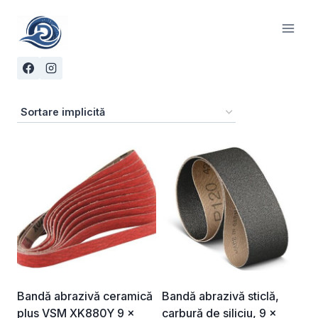
Skip
to
content
Bandă abrazivă ceramică
Bandă abrazivă sticlă,
plus VSM XK880Y 9 ×
carbură de siliciu, 9 x