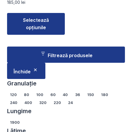
185,00
lei
produsului.
produsului.
Selectează
opțiunile
Acest
produs
are
Filtrează produsele
mai
multe
Închide
variații.
Opțiunile
Granulație
pot
Granulație
120
80
100
60
40
36
150
180
fi
240
400
320
220
24
alese
Lungime
în
pagina
Lungime
1900
produsului.
Lățime