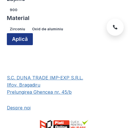
Lățime
900
Material
Material
Zirconiu
Oxid de aluminiu
Aplică
S.C. DUNA TRADE IMP-EXP S.R.L.
Ilfov, Bragadiru
Prelungirea Ghencea nr. 45/b
Despre noi