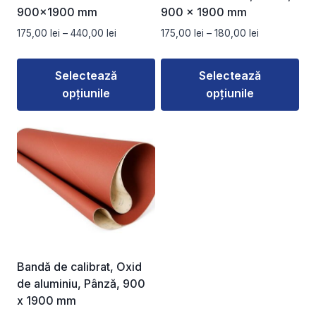
900×1900 mm
900 x 1900 mm
Interval
Interval
175,00
lei
–
440,00
lei
175,00
lei
–
180,00
lei
de
de
prețuri:
prețuri:
Selectează
Selectează
175,00 lei
175,00 lei
opțiunile
opțiunile
până
până
la
la
Acest
Acest
440,00 lei
180,00 lei
produs
produs
are
are
mai
mai
multe
multe
variații.
variații.
Opțiunile
Opțiunile
pot
pot
fi
fi
Bandă de calibrat, Oxid
alese
alese
de aluminiu, Pânză, 900
în
în
x 1900 mm
pagina
pagina