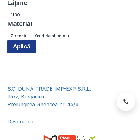
Lățime
produsului.
produsului.
Lățime
1100
Material
Material
Zirconiu
Oxid de aluminiu
Aplică
S.C. DUNA TRADE IMP-EXP S.R.L.
Ilfov, Bragadiru
Prelungirea Ghencea nr. 45/b
Despre noi