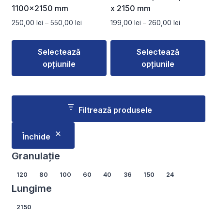
1100×2150 mm
x 2150 mm
Interval
Interval
250,00
lei
–
550,00
lei
199,00
lei
–
260,00
lei
de
de
prețuri:
prețuri:
Selectează
Selectează
250,00 lei
199,00 lei
opțiunile
opțiunile
până
până
la
la
Acest
Acest
550,00 lei
260,00 lei
produs
produs
are
are
Filtrează produsele
mai
mai
multe
multe
Închide
variații.
variații.
Opțiunile
Opțiunile
Granulație
pot
pot
Granulație
120
80
100
60
40
36
150
24
fi
fi
Lungime
alese
alese
în
în
Lungime
2150
pagina
pagina