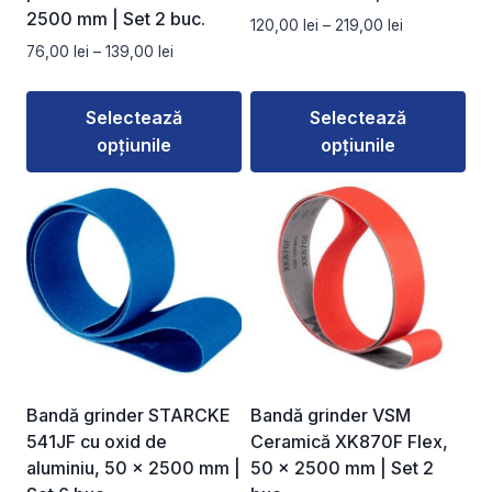
2500 mm | Set 2 buc.
Interval
120,00
lei
–
219,00
lei
de
Interval
76,00
lei
–
139,00
lei
prețuri:
de
120,00 lei
prețuri:
Selectează
Selectează
până
76,00 lei
la
opțiunile
opțiunile
până
219,00 lei
la
Acest
Acest
139,00 lei
produs
produs
are
are
mai
mai
multe
multe
variații.
variații.
Opțiunile
Opțiunile
pot
pot
fi
fi
Bandă grinder STARCKE
Bandă grinder VSM
alese
alese
541JF cu oxid de
Ceramică XK870F Flex,
în
în
aluminiu, 50 × 2500 mm |
50 × 2500 mm | Set 2
pagina
pagina