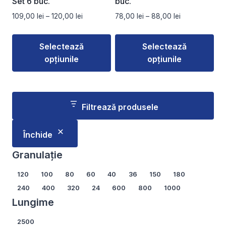
Set 6 buc.
buc.
produsului.
produsului.
Interval
Interval
109,00
lei
–
120,00
lei
78,00
lei
–
88,00
lei
de
de
prețuri:
prețuri:
Selectează
Selectează
109,00 lei
78,00 lei
opțiunile
opțiunile
până
până
la
la
Acest
Acest
120,00 lei
88,00 lei
produs
produs
are
are
Filtrează produsele
mai
mai
multe
multe
Închide
variații.
variații.
Opțiunile
Opțiunile
Granulație
pot
pot
Granulație
120
100
80
60
40
36
150
180
fi
fi
240
400
320
24
600
800
1000
alese
alese
Lungime
în
în
pagina
pagina
Lungime
2500