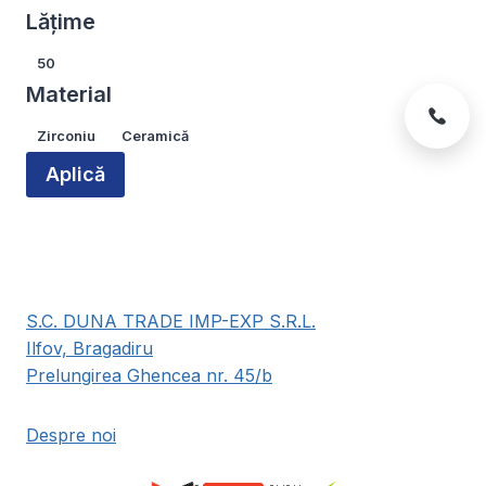
produsului.
produsului.
Lățime
Lățime
50
Material
Material
Zirconiu
Ceramică
Aplică
S.C. DUNA TRADE IMP-EXP S.R.L.
Ilfov, Bragadiru
Prelungirea Ghencea nr. 45/b
Despre noi