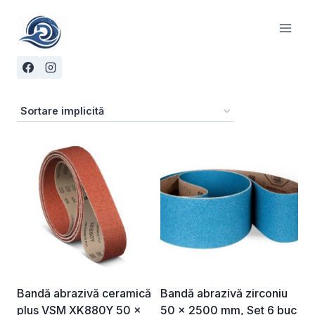
Skip
to
content
Bandă abrazivă ceramică
Bandă abrazivă zirconiu
plus VSM XK880Y 50 ×
50 x 2500 mm, Set 6 buc