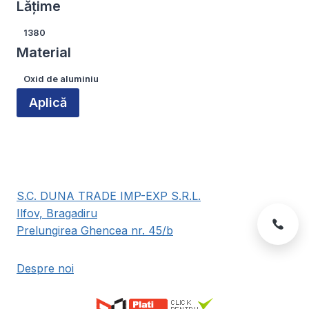
Lățime
produsului.
Lățime
1380
Material
Material
Oxid de aluminiu
Aplică
S.C. DUNA TRADE IMP-EXP S.R.L.
Ilfov, Bragadiru
Prelungirea Ghencea nr. 45/b
Despre noi