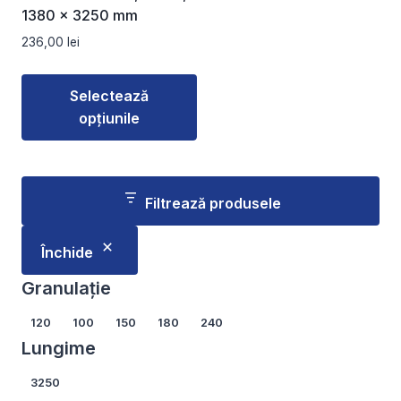
1380 x 3250 mm
236,00
lei
Selectează
opțiunile
Acest
produs
are
Filtrează produsele
mai
multe
Închide
variații.
Opțiunile
Granulație
pot
Granulație
120
100
150
180
240
fi
Lungime
alese
în
Lungime
3250
pagina