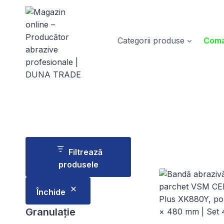
Skip
to
content
Categorii produse
Coma
Filtrează
produsele
Închide
Granulație