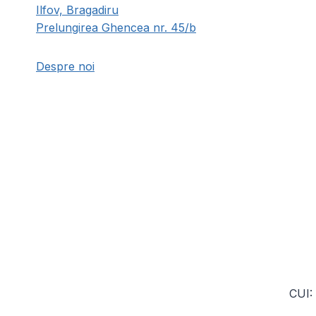
Ilfov, Bragadiru
în
Prelungirea Ghencea nr. 45/b
pagina
produsului.
Despre noi
CUI: