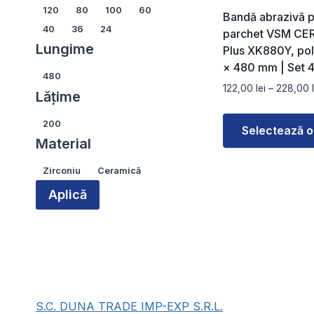
Granulație
120
80
100
60
Bandă abrazivă p
40
36
24
parchet VSM CE
Lungime
Plus XK880Y, pol
× 480 mm | Set 4
Lungime
480
122,00
lei
–
228,00
Lățime
Lățime
200
Selectează o
Material
Acest
Material
Zirconiu
Ceramică
produs
are
Aplică
mai
multe
variații.
Opțiunile
pot
fi
S.C. DUNA TRADE IMP-EXP S.R.L.
alese