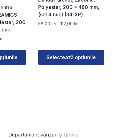
Polyester, 200 x 480 mm,
entru
(set 4 buc) (341XP)
RAMICS
iester, 200
Interval
58,00
lei
–
112,00
lei
 buc.
de
prețuri:
Interval
lei
58,00 lei
de
până
prețuri:
la
pțiunile
Selectează opțiunile
122,00 lei
112,00 lei
până
Acest
la
produs
228,00 lei
are
mai
multe
variații.
Opțiunile
pot
fi
Departament vânzări și tehnic
alese