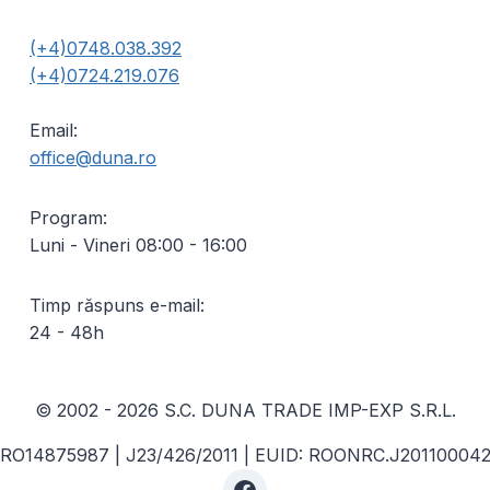
în
(+4)0748.038.392
pagina
(+4)0724.219.076
produsului.
Email:
office@duna.ro
Program:
Luni - Vineri 08:00 - 16:00
Timp răspuns e-mail:
24 - 48h
© 2002 - 2026 S.C. DUNA TRADE IMP-EXP S.R.L.
 RO14875987 | J23/426/2011 | EUID: ROONRC.J20110004