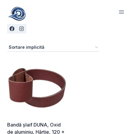
Skip
to
content
Bandă șlaif DUNA, Oxid
de aluminiu, Hârtie, 120 ×