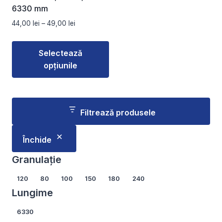
6330 mm
Interval
44,00
lei
–
49,00
lei
de
prețuri:
Selectează
44,00 lei
opțiunile
până
la
Acest
49,00 lei
produs
are
Filtrează produsele
mai
multe
Închide
variații.
Opțiunile
Granulație
pot
Granulație
120
80
100
150
180
240
fi
Lungime
alese
în
Lungime
6330
pagina