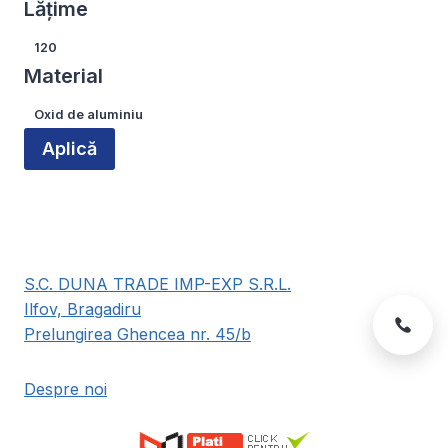
Lățime
produsului.
Lățime
120
Material
Material
Oxid de aluminiu
Aplică
S.C. DUNA TRADE IMP-EXP S.R.L.
Ilfov, Bragadiru
Prelungirea Ghencea nr. 45/b
Despre noi