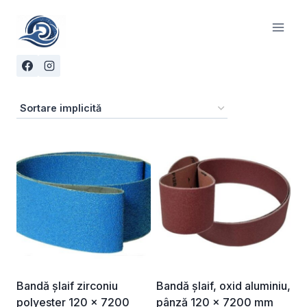
Skip
to
content
Bandă șlaif zirconiu
Bandă șlaif, oxid aluminiu,
polyester 120 x 7200
pânză 120 x 7200 mm