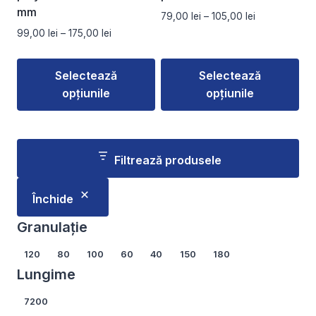
mm
Interval
79,00
lei
–
105,00
lei
de
Interval
99,00
lei
–
175,00
lei
prețuri:
de
79,00 lei
prețuri:
Selectează
Selectează
până
99,00 lei
la
opțiunile
opțiunile
până
105,00 lei
la
Acest
Acest
175,00 lei
produs
produs
are
are
Filtrează produsele
mai
mai
multe
multe
Închide
variații.
variații.
Opțiunile
Opțiunile
Granulație
pot
pot
Granulație
120
80
100
60
40
150
180
fi
fi
Lungime
alese
alese
în
în
Lungime
7200
pagina
pagina