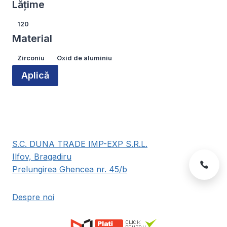
Lățime
produsului.
produsului.
Lățime
120
Material
Material
Zirconiu
Oxid de aluminiu
Aplică
S.C. DUNA TRADE IMP-EXP S.R.L.
Ilfov, Bragadiru
Prelungirea Ghencea nr. 45/b
Despre noi