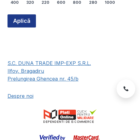
400
320
220
600
800
280
1000
produsului.
Arată mai multe...
Aplică
S.C. DUNA TRADE IMP-EXP S.R.L.
Ilfov, Bragadiru
Prelungirea Ghencea nr. 45/b
Despre noi