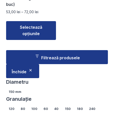
buc)
Interval
53,00
lei
–
72,00
lei
de
prețuri:
Selectează
53,00 lei
opțiunile
până
la
Acest
72,00 lei
produs
are
Filtrează produsele
mai
multe
Închide
variații.
Opțiunile
Diametru
pot
Diametru
150 mm
fi
Granulație
alese
în
Granulație
120
80
100
60
40
150
180
240
pagina