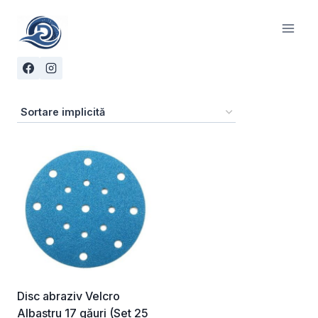
Skip
to
content
Disc abraziv Velcro
Albastru 17 găuri (Set 25