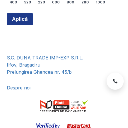
400
320
220
600
800
280
1000
produsului.
Arată mai multe...
Aplică
S.C. DUNA TRADE IMP-EXP S.R.L.
Ilfov, Bragadiru
Prelungirea Ghencea nr. 45/b
Despre noi