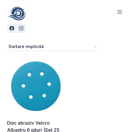
Skip
to
content
Disc abraziv Velcro
Albastru 6 găuri (Set 25