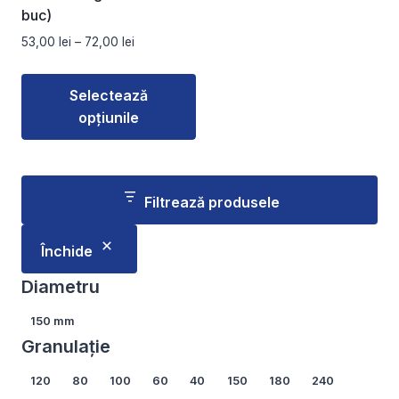
buc)
Interval
53,00
lei
–
72,00
lei
de
prețuri:
Selectează
53,00 lei
opțiunile
până
la
Acest
72,00 lei
produs
are
Filtrează produsele
mai
multe
Închide
variații.
Opțiunile
Diametru
pot
Diametru
150 mm
fi
Granulație
alese
în
Granulație
120
80
100
60
40
150
180
240
pagina