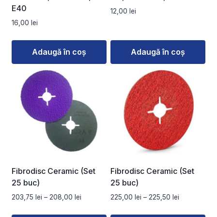
E40
12,00
lei
16,00
lei
Adaugă în coș
Adaugă în coș
Fibrodisc Ceramic (Set
Fibrodisc Ceramic (Set
25 buc)
25 buc)
Interval
Interval
203,75
lei
–
208,00
lei
225,00
lei
–
225,50
lei
de
de
prețuri:
prețuri: