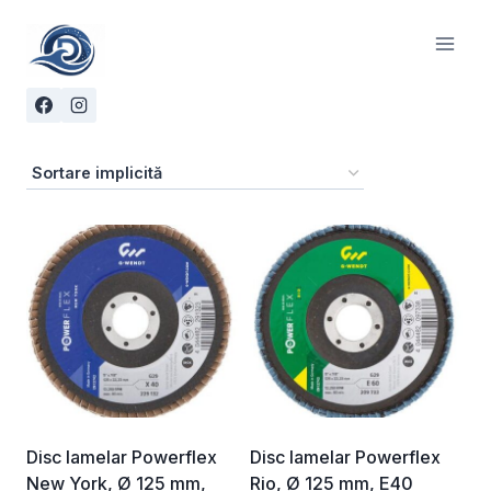
Skip
to
content
Disc lamelar Powerflex
Disc lamelar Powerflex
New York, Ø 125 mm,
Rio, Ø 125 mm, E40