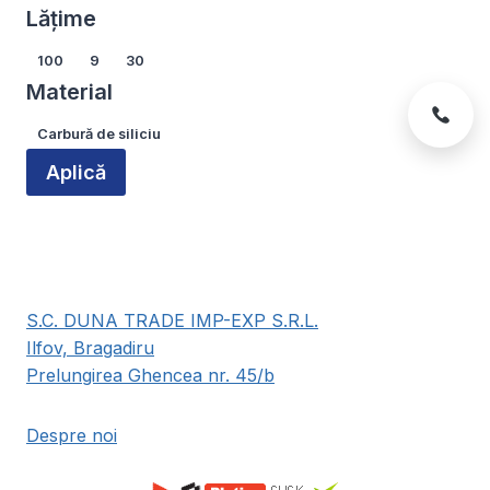
pagina
pagina
Lățime
produsului.
produsului.
Lățime
100
9
30
Material
Material
Carbură de siliciu
Aplică
S.C. DUNA TRADE IMP-EXP S.R.L.
Ilfov, Bragadiru
Prelungirea Ghencea nr. 45/b
Despre noi