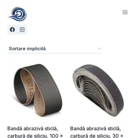
Skip
to
content
Bandă abrazivă sticlă,
Bandă abrazivă sticlă,
carbură de siliciu, 100 x
carbură de siliciu, 30 x