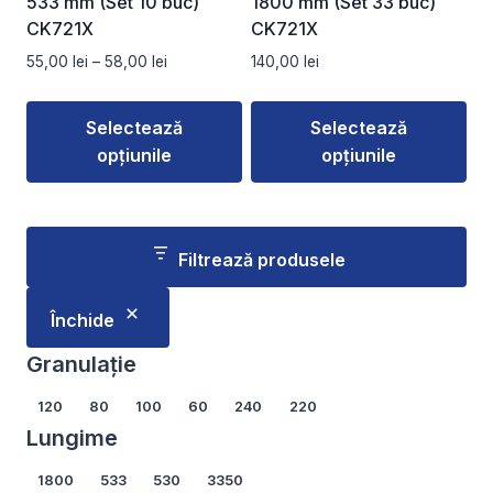
533 mm (Set 10 buc)
1800 mm (Set 33 buc)
pagina
pagina
CK721X
CK721X
produsului.
produsului.
Interval
55,00
lei
–
58,00
lei
140,00
lei
de
prețuri:
Selectează
Selectează
55,00 lei
opțiunile
opțiunile
până
la
Acest
Acest
58,00 lei
produs
produs
are
are
Filtrează produsele
mai
mai
multe
multe
Închide
variații.
variații.
Opțiunile
Opțiunile
Granulație
pot
pot
Granulație
120
80
100
60
240
220
fi
fi
Lungime
alese
alese
în
în
Lungime
1800
533
530
3350