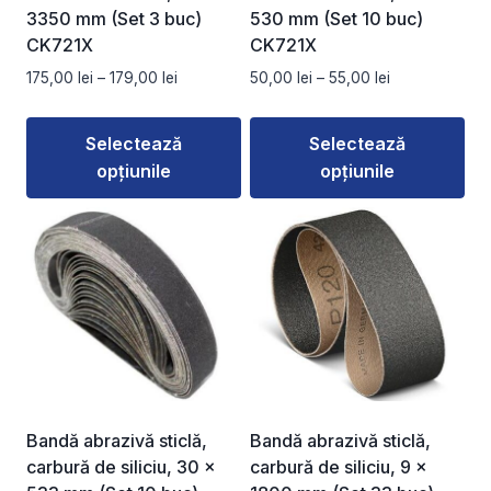
3350 mm (Set 3 buc)
530 mm (Set 10 buc)
CK721X
CK721X
Interval
Interval
175,00
lei
–
179,00
lei
50,00
lei
–
55,00
lei
de
de
prețuri:
prețuri:
Selectează
Selectează
175,00 lei
50,00 lei
opțiunile
opțiunile
până
până
la
la
Acest
Acest
179,00 lei
55,00 lei
produs
produs
are
are
mai
mai
multe
multe
variații.
variații.
Opțiunile
Opțiunile
pot
pot
fi
fi
Bandă abrazivă sticlă,
Bandă abrazivă sticlă,
alese
alese
carbură de siliciu, 30 x
carbură de siliciu, 9 x
în
în