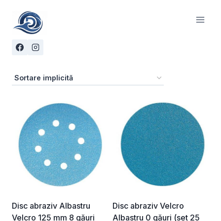
Skip
to
content
Disc abraziv Albastru
Disc abraziv Velcro
Velcro 125 mm 8 găuri
Albastru 0 găuri (set 25