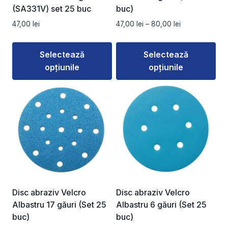
(SA331V) set 25 buc
buc)
Interval
47,00
lei
47,00
lei
–
80,00
lei
de
prețuri:
Selectează
Selectează
47,00 lei
opțiunile
opțiunile
până
la
Acest
Acest
80,00 lei
produs
produs
are
are
mai
mai
multe
multe
variații.
variații.
Opțiunile
Opțiunile
pot
pot
fi
fi
Disc abraziv Velcro
Disc abraziv Velcro
alese
alese
Albastru 17 găuri (Set 25
Albastru 6 găuri (Set 25
în
în
buc)
buc)
pagina
pagina