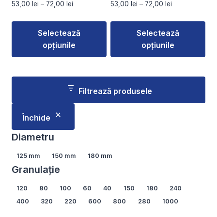
Interval
Interval
53,00
lei
–
72,00
lei
53,00
lei
–
72,00
lei
produsului.
produsului.
de
de
prețuri:
prețuri:
Selectează
Selectează
53,00 lei
53,00 lei
opțiunile
opțiunile
până
până
la
la
Acest
Acest
72,00 lei
72,00 lei
produs
produs
are
are
Filtrează produsele
mai
mai
multe
multe
Închide
variații.
variații.
Opțiunile
Opțiunile
Diametru
pot
pot
Diametru
125 mm
150 mm
180 mm
fi
fi
Granulație
alese
alese
în
în
Granulație
120
80
100
60
40
150
180
240
pagina
pagina
400
320
220
600
800
280
1000
produsului.
produsului.
Arată mai multe...