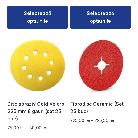
53,00 lei
până
Selectează
Selectează
la
72,00 lei
opțiunile
opțiunile
Acest
Acest
produs
produs
are
are
mai
mai
multe
multe
variații.
variații.
Opțiunile
Opțiunile
pot
pot
fi
fi
alese
alese
Disc abraziv Gold Velcro
Fibrodisc Ceramic (Set
în
în
225 mm 8 găuri (set 25
25 buc)
pagina
pagina
buc)
Interval
225,00
lei
–
225,50
lei
produsului.
produsului.
de
Interval
75,00
lei
–
88,00
lei
prețuri:
de