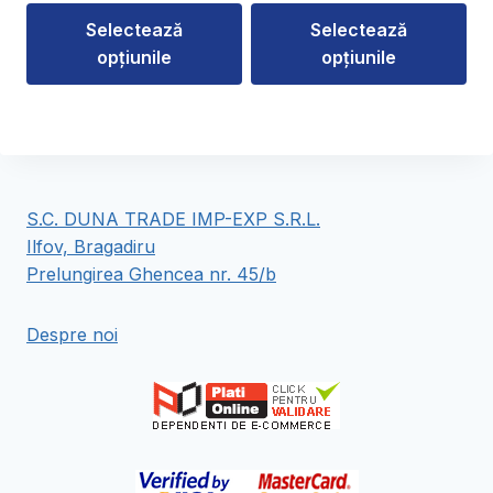
225,00 lei
prețuri:
Selectează
Selectează
până
75,00 lei
la
opțiunile
opțiunile
până
225,50 lei
la
Acest
Acest
88,00 lei
produs
produs
are
are
mai
mai
multe
multe
S.C. DUNA TRADE IMP-EXP S.R.L.
variații.
variații.
Ilfov, Bragadiru
Opțiunile
Opțiunile
Prelungirea Ghencea nr. 45/b
pot
pot
fi
fi
Despre noi
alese
alese
în
în
pagina
pagina
produsului.
produsului.