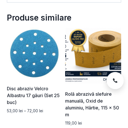
Produse similare
Disc abraziv Velcro
Rolă abrazivă slefuire
Albastru 17 găuri (Set 25
manuală, Oxid de
buc)
aluminiu, Hârtie, 115 × 50
Interval
53,00
lei
–
72,00
lei
m
de
prețuri:
119,00
lei