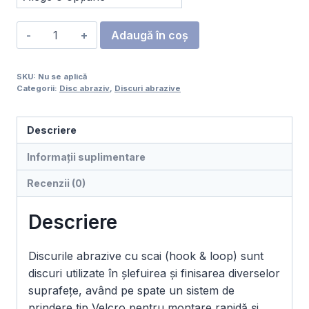
Cantitate
Adaugă în coș
Disc
abraziv
SKU:
Nu se aplică
Albastru
Categorii:
Disc abraziv
,
Discuri abrazive
Velcro
125
Descriere
mm
8
Informații suplimentare
găuri
Recenzii (0)
(SA331V)
set
Descriere
25
buc
Discurile abrazive cu scai (hook & loop) sunt
discuri utilizate în șlefuirea și finisarea diverselor
suprafețe, având pe spate un sistem de
prindere tip Velcro pentru montare rapidă și