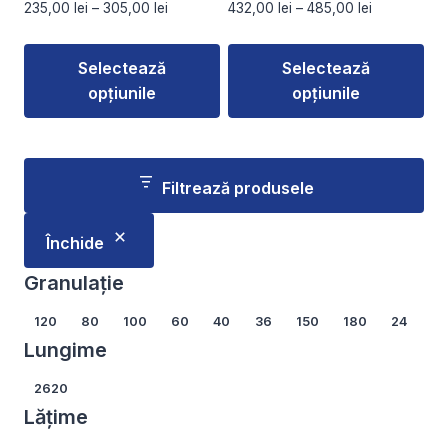
Interval
Interval
235,00
lei
–
305,00
lei
432,00
lei
–
485,00
lei
produsului.
produsului.
de
de
prețuri:
prețuri:
Selectează
Selectează
235,00 lei
432,00 lei
opțiunile
opțiunile
până
până
la
la
Acest
Acest
305,00 lei
485,00 lei
produs
produs
are
are
Filtrează produsele
mai
mai
multe
multe
Închide
variații.
variații.
Opțiunile
Opțiunile
Granulație
pot
pot
Granulație
120
80
100
60
40
36
150
180
24
fi
fi
Lungime
alese
alese
în
în
Lungime
2620
pagina
pagina
Lățime
produsului.
produsului.