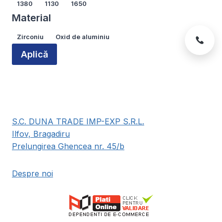
Lățime
1380
1130
1650
Material
Material
Zirconiu
Oxid de aluminiu
Aplică
S.C. DUNA TRADE IMP-EXP S.R.L.
Ilfov, Bragadiru
Prelungirea Ghencea nr. 45/b
Despre noi