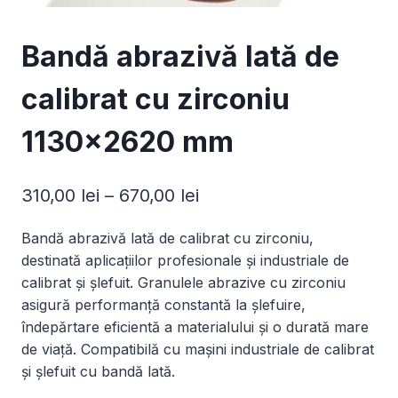
Bandă abrazivă lată de
calibrat cu zirconiu
1130×2620 mm
Interval
310,00
lei
–
670,00
lei
de
Bandă abrazivă lată de calibrat cu zirconiu,
prețuri:
destinată aplicațiilor profesionale și industriale de
310,00 lei
calibrat și șlefuit. Granulele abrazive cu zirconiu
asigură performanță constantă la șlefuire,
până
îndepărtare eficientă a materialului și o durată mare
la
de viață. Compatibilă cu mașini industriale de calibrat
670,00 lei
și șlefuit cu bandă lată.