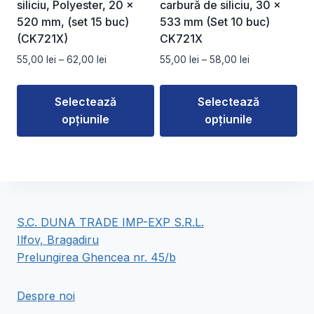
siliciu, Polyester, 20 x
carbură de siliciu, 30 x
pagina
pagina
520 mm, (set 15 buc)
533 mm (Set 10 buc)
produsului.
produsului.
(CK721X)
CK721X
Interval
Interval
55,00
lei
–
62,00
lei
55,00
lei
–
58,00
lei
de
de
prețuri:
prețuri:
Selectează
Selectează
55,00 lei
55,00 lei
opțiunile
opțiunile
până
până
la
la
Acest
Acest
62,00 lei
58,00 lei
produs
produs
are
are
mai
mai
multe
multe
S.C. DUNA TRADE IMP-EXP S.R.L.
variații.
variații.
Ilfov, Bragadiru
Opțiunile
Opțiunile
Prelungirea Ghencea nr. 45/b
pot
pot
fi
fi
Despre noi
alese
alese