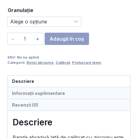
Granulație
Cantitate
Adaugă în coș
Bandă
abrazivă
SKU:
Nu se aplică
lată
Categorii:
Benzi abrazive
,
Calibrat
,
Prelucrare lemn
de
calibrat
Descriere
cu
zirconiu
Informații suplimentare
1130×2620
Recenzii (0)
mm
Descriere
Banda abrazivă lată de calibrat cu zirconiu este