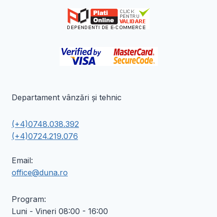
în
în
pagina
pagina
produsului.
produsului.
Departament vânzări și tehnic
(+4)0748.038.392
(+4)0724.219.076
Email:
office@duna.ro
Program:
Luni - Vineri 08:00 - 16:00