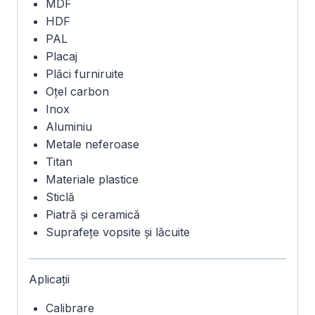
MDF
HDF
PAL
Placaj
Plăci furniruite
Oțel carbon
Inox
Aluminiu
Metale neferoase
Titan
Materiale plastice
Sticlă
Piatră și ceramică
Suprafețe vopsite și lăcuite
Aplicații
Calibrare