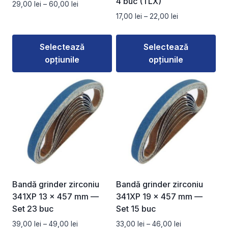
4 buc (TLX)
Interval
29,00
lei
–
60,00
lei
pagina
pagina
de
Interval
17,00
lei
–
22,00
lei
produsului.
produsului.
prețuri:
de
29,00 lei
prețuri:
Selectează
Selectează
până
17,00 lei
la
opțiunile
opțiunile
până
60,00 lei
la
Acest
Acest
22,00 lei
produs
produs
are
are
mai
mai
multe
multe
variații.
variații.
Opțiunile
Opțiunile
pot
pot
fi
fi
Bandă grinder zirconiu
Bandă grinder zirconiu
alese
alese
341XP 13 x 457 mm —
341XP 19 x 457 mm —
în
în
Set 23 buc
Set 15 buc
pagina
pagina
Interval
Interval
39,00
lei
–
49,00
lei
33,00
lei
–
46,00
lei