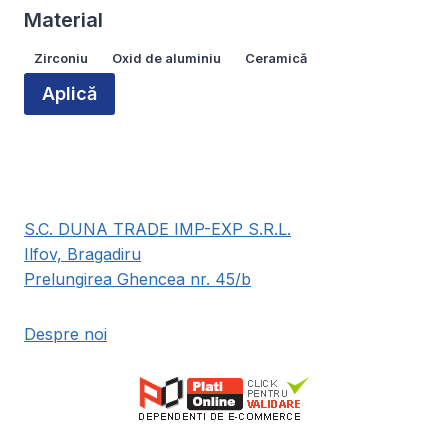
Material
Material
Zirconiu
Oxid de aluminiu
Ceramică
Aplică
S.C. DUNA TRADE IMP-EXP S.R.L.
Ilfov, Bragadiru
Prelungirea Ghencea nr. 45/b
Despre noi