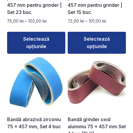
457 mm pentru grinder |
457 mm pentru grinder |
Set 23 buc.
Set 15 buc.
Interval
Interval
75,00
lei
–
102,00
lei
72,00
lei
–
101,00
lei
de
de
prețuri:
prețuri:
Selectează
Selectează
75,00 lei
72,00 lei
opțiunile
opțiunile
până
până
la
la
Acest
Acest
102,00 lei
101,00 lei
produs
produs
are
are
mai
mai
multe
multe
variații.
variații.
Opțiunile
Opțiunile
pot
pot
fi
fi
Bandă abrazivă zirconiu
Bandă grinder oxid
alese
alese
75 x 457 mm, Set 4 buc
aluminiu 75 x 457 mm Set
în
în