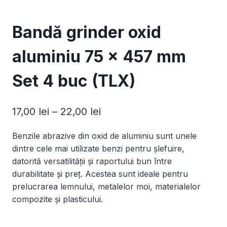
Bandă grinder oxid
aluminiu 75 x 457 mm
Set 4 buc (TLX)
Interval
17,00
lei
–
22,00
lei
de
Benzile abrazive din oxid de aluminiu sunt unele
prețuri:
dintre cele mai utilizate benzi pentru șlefuire,
17,00 lei
datorită versatilității și raportului bun între
durabilitate și preț. Acestea sunt ideale pentru
până
prelucrarea lemnului, metalelor moi, materialelor
la
compozite și plasticului.
22,00 lei