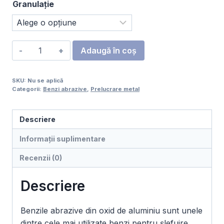
Granulație
Cantitate
Adaugă în coș
Bandă
grinder
SKU:
Nu se aplică
oxid
Categorii:
Benzi abrazive
,
Prelucrare metal
aluminiu
75
Descriere
x
457
Informații suplimentare
mm
Recenzii (0)
Set
4
Descriere
buc
(TLX)
Benzile abrazive din oxid de aluminiu sunt unele
dintre cele mai utilizate benzi pentru șlefuire,