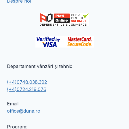
Despre noi
alese
alese
în
în
pagina
pagina
produsului.
produsului.
Departament vânzări și tehnic
(+4)0748.038.392
(+4)0724.219.076
Email:
office@duna.ro
Program: