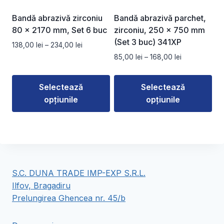
fi
fi
alese
alese
Bandă abrazivă zirconiu
Bandă abrazivă parchet,
în
în
80 x 2170 mm, Set 6 buc
zirconiu, 250 x 750 mm
pagina
pagina
(Set 3 buc) 341XP
Interval
138,00
lei
–
234,00
lei
produsului.
produsului.
de
Interval
85,00
lei
–
168,00
lei
prețuri:
de
138,00 lei
prețuri:
Selectează
Selectează
până
85,00 lei
la
opțiunile
opțiunile
până
234,00 lei
la
Acest
Acest
168,00 lei
produs
produs
are
are
mai
mai
multe
multe
S.C. DUNA TRADE IMP-EXP S.R.L.
variații.
variații.
Ilfov, Bragadiru
Opțiunile
Opțiunile
Prelungirea Ghencea nr. 45/b
pot
pot
fi
fi