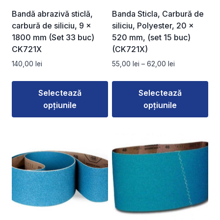
Bandă abrazivă sticlă,
Banda Sticla, Carbură de
carbură de siliciu, 9 x
siliciu, Polyester, 20 x
1800 mm (Set 33 buc)
520 mm, (set 15 buc)
CK721X
(CK721X)
Interval
140,00
lei
55,00
lei
–
62,00
lei
de
prețuri:
Selectează
Selectează
55,00 lei
opțiunile
opțiunile
până
la
Acest
Acest
62,00 lei
produs
produs
are
are
mai
mai
multe
multe
variații.
variații.
Opțiunile
Opțiunile
pot
pot