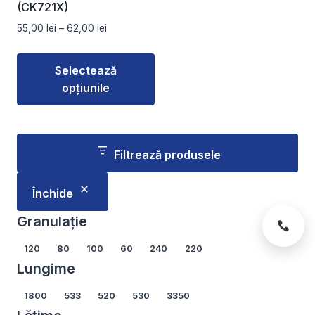
pagina
pagina
(CK721X)
produsului.
produsului.
Interval
55,00
lei
–
62,00
lei
de
prețuri:
Selectează
55,00 lei
opțiunile
până
la
Acest
62,00 lei
produs
are
Filtrează produsele
mai
multe
Închide
variații.
Opțiunile
Granulație
pot
Granulație
120
80
100
60
240
220
fi
Lungime
alese
în
Lungime
1800
533
520
530
3350
pagina