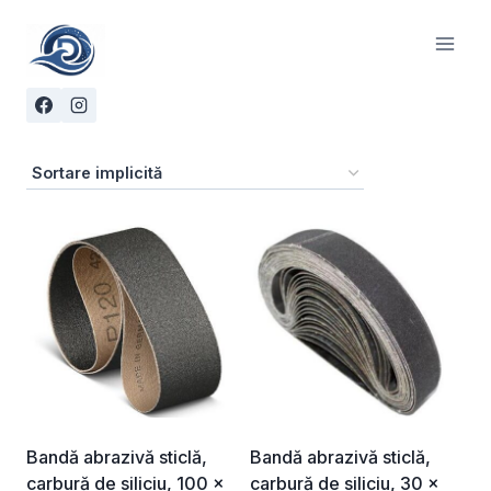
Skip
to
content
Bandă abrazivă sticlă,
Bandă abrazivă sticlă,
carbură de siliciu, 100 x
carbură de siliciu, 30 x