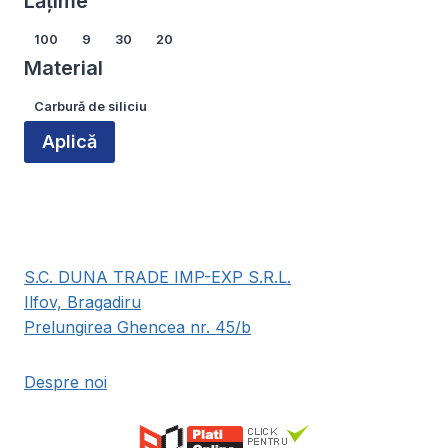
Lățime
produsului.
Lățime
100
9
30
20
Material
Material
Carbură de siliciu
Aplică
S.C. DUNA TRADE IMP-EXP S.R.L.
Ilfov, Bragadiru
Prelungirea Ghencea nr. 45/b
Despre noi