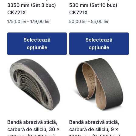
3350 mm (Set 3 buc)
530 mm (Set 10 buc)
CK721X
CK721X
Interval
Interval
175,00
lei
–
179,00
lei
50,00
lei
–
55,00
lei
de
de
prețuri:
prețuri:
Selectează
Selectează
175,00 lei
50,00 lei
opțiunile
opțiunile
până
până
la
la
Acest
Acest
179,00 lei
55,00 lei
produs
produs
are
are
mai
mai
multe
multe
variații.
variații.
Opțiunile
Opțiunile
pot
pot
fi
fi
Bandă abrazivă sticlă,
Bandă abrazivă sticlă,
alese
alese
carbură de siliciu, 30 x
carbură de siliciu, 9 x
în
în