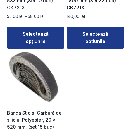
533 mm (Set 10 buc)
1800 mm (Set 33 buc)
pagina
pagina
CK721X
CK721X
produsului.
produsului.
Interval
55,00
lei
–
58,00
lei
140,00
lei
de
prețuri:
Selectează
Selectează
55,00 lei
opțiunile
opțiunile
până
la
Acest
Acest
58,00 lei
produs
produs
are
are
mai
mai
multe
multe
variații.
variații.
Opțiunile
Opțiunile
pot
pot
fi
fi
Banda Sticla, Carbură de
alese
alese
siliciu, Polyester, 20 x
în
în
520 mm, (set 15 buc)