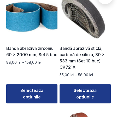
Bandă abrazivă zirconiu
Bandă abrazivă sticlă,
60 x 2000 mm, Set 5 buc
carbură de siliciu, 30 x
533 mm (Set 10 buc)
Interval
88,00
lei
–
158,00
lei
CK721X
de
prețuri:
Interval
55,00
lei
–
58,00
lei
88,00 lei
de
până
prețuri:
la
Selectează
Selectează
55,00 lei
158,00 lei
opțiunile
opțiunile
până
la
Acest
Acest
58,00 lei
produs
produs