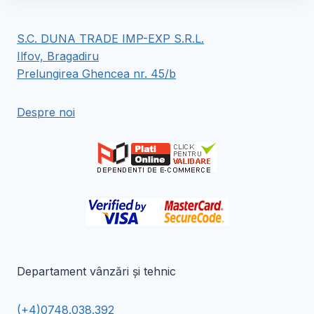
mai
mai
multe
multe
S.C. DUNA TRADE IMP-EXP S.R.L.
variații.
variații.
Ilfov, Bragadiru
Opțiunile
Opțiunile
Prelungirea Ghencea nr. 45/b
pot
pot
fi
fi
Despre noi
alese
alese
în
în
pagina
pagina
produsului.
produsului.
Departament vânzări și tehnic
(+4)0748.038.392