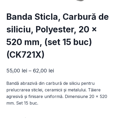
Banda Sticla, Carbură de
siliciu, Polyester, 20 x
520 mm, (set 15 buc)
(CK721X)
Interval
55,00
lei
–
62,00
lei
de
Bandă abrazivă din carbură de siliciu pentru
prețuri:
prelucrarea sticlei, ceramicii și metalului. Tăiere
55,00 lei
agresivă și finisare uniformă. Dimensiune 20 x 520
mm. Set 15 buc.
până
la