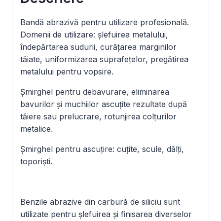
15
buc)
Bandă abrazivă pentru utilizare profesională.
(CK721X)
Domenii de utilizare: șlefuirea metalului,
îndepărtarea sudurii, curățarea marginilor
tăiate, uniformizarea suprafețelor, pregătirea
metalului pentru vopsire.
Șmirghel pentru debavurare, eliminarea
bavurilor și muchiilor ascuțite rezultate după
tăiere sau prelucrare, rotunjirea colțurilor
metalice.
Șmirghel pentru ascuțire: cuțite, scule, dălți,
toporiști.
Benzile abrazive din carbură de siliciu sunt
utilizate pentru șlefuirea și finisarea diverselor