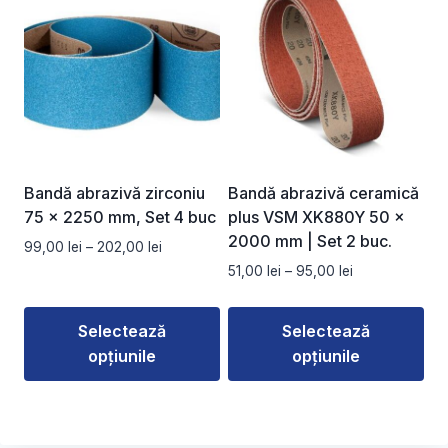
are
are
mai
mai
multe
multe
variații.
variații.
Opțiunile
Opțiunile
pot
pot
fi
fi
alese
alese
Bandă abrazivă zirconiu
Bandă abrazivă ceramică
în
în
75 x 2250 mm, Set 4 buc
plus VSM XK880Y 50 ×
pagina
pagina
2000 mm | Set 2 buc.
Interval
99,00
lei
–
202,00
lei
produsului.
produsului.
de
Interval
51,00
lei
–
95,00
lei
prețuri:
de
99,00 lei
prețuri:
Selectează
Selectează
până
51,00 lei
la
opțiunile
opțiunile
până
202,00 lei
la
Acest
Acest
95,00 lei
produs
produs
are
are