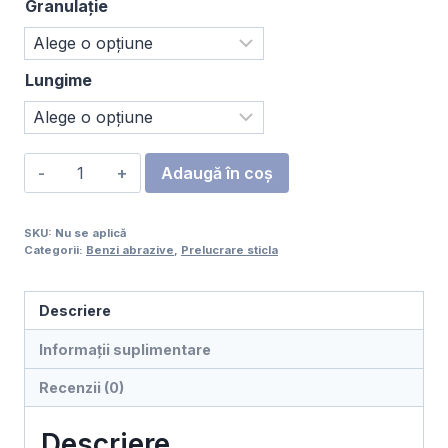
Granulație
62,00 lei
Lungime
Cantitate
Adaugă în coș
Banda
Sticla,
SKU:
Nu se aplică
Carbură
Categorii:
Benzi abrazive
,
Prelucrare sticla
de
siliciu,
Descriere
Polyester,
20
Informații suplimentare
x
Recenzii (0)
520
mm,
Descriere
(set