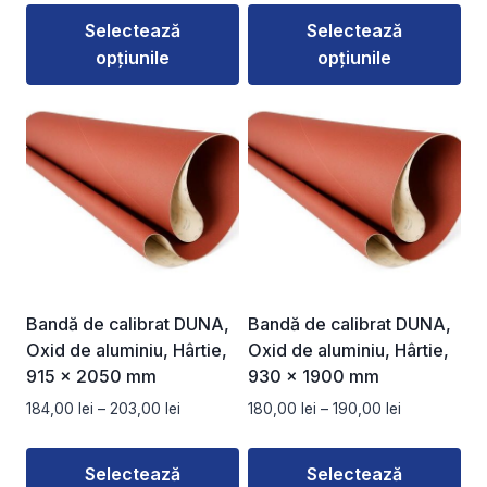
prețuri:
prețuri:
Selectează
Selectează
114,50 lei
175,00 lei
opțiunile
opțiunile
până
până
la
la
Acest
Acest
135,00 lei
180,00 lei
produs
produs
are
are
mai
mai
multe
multe
variații.
variații.
Opțiunile
Opțiunile
pot
pot
fi
fi
Bandă de calibrat DUNA,
Bandă de calibrat DUNA,
alese
alese
Oxid de aluminiu, Hârtie,
Oxid de aluminiu, Hârtie,
în
în
915 x 2050 mm
930 x 1900 mm
pagina
pagina
Interval
Interval
184,00
lei
–
203,00
lei
180,00
lei
–
190,00
lei
produsului.
produsului.
de
de
prețuri:
prețuri:
Selectează
Selectează
184,00 lei
180,00 lei