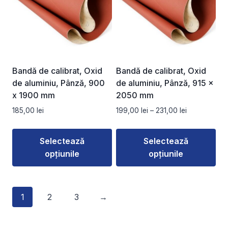
mai
mai
multe
multe
variații.
variații.
Opțiunile
Opțiunile
pot
pot
fi
fi
Bandă de calibrat, Oxid
Bandă de calibrat, Oxid
alese
alese
de aluminiu, Pânză, 900
de aluminiu, Pânză, 915 x
în
în
x 1900 mm
2050 mm
pagina
pagina
Interval
185,00
lei
199,00
lei
–
231,00
lei
produsului.
produsului.
de
prețuri:
Selectează
Selectează
199,00 lei
opțiunile
opțiunile
până
la
Acest
Acest
231,00 lei
produs
produs
1
2
3
→
are
are
mai
mai
multe
multe