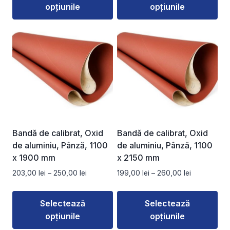
opțiunile
opțiunile
până
până
la
la
Acest
Acest
203,00 lei
190,00 lei
produs
produs
are
are
mai
mai
multe
multe
variații.
variații.
Opțiunile
Opțiunile
pot
pot
fi
fi
Bandă de calibrat, Oxid
Bandă de calibrat, Oxid
alese
alese
de aluminiu, Pânză, 1100
de aluminiu, Pânză, 1100
în
în
x 1900 mm
x 2150 mm
pagina
pagina
Interval
Interval
203,00
lei
–
250,00
lei
199,00
lei
–
260,00
lei
produsului.
produsului.
de
de
prețuri:
prețuri:
Selectează
Selectează
203,00 lei
199,00 lei
opțiunile
opțiunile
până
până
la
la