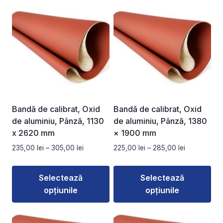
Acest
Acest
250,00 lei
260,00 lei
produs
produs
are
are
mai
mai
multe
multe
variații.
variații.
Opțiunile
Opțiunile
pot
pot
fi
fi
Bandă de calibrat, Oxid
Bandă de calibrat, Oxid
alese
alese
de aluminiu, Pânză, 1130
de aluminiu, Pânză, 1380
în
în
x 2620 mm
× 1900 mm
pagina
pagina
Interval
Interval
235,00
lei
–
305,00
lei
225,00
lei
–
285,00
lei
produsului.
produsului.
de
de
prețuri:
prețuri:
Selectează
Selectează
235,00 lei
225,00 lei
opțiunile
opțiunile
până
până
la
la
Acest
Acest
305,00 lei
285,00 lei
produs
produs