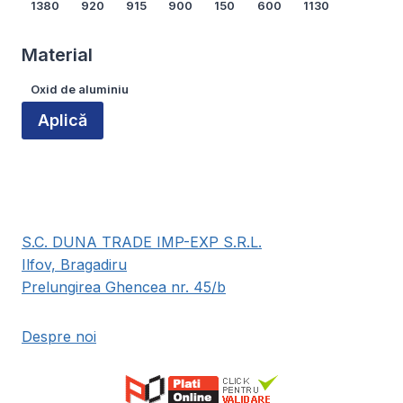
1380
920
915
900
150
600
1130
Arată mai multe...
Material
Material
Oxid de aluminiu
Aplică
S.C. DUNA TRADE IMP-EXP S.R.L.
Ilfov, Bragadiru
Prelungirea Ghencea nr. 45/b
Despre noi