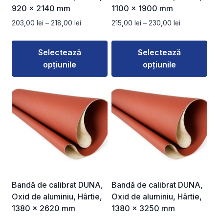
920 x 2140 mm
1100 x 1900 mm
Interval
Interval
203,00
lei
–
218,00
lei
215,00
lei
–
230,00
lei
de
de
prețuri:
prețuri:
Selectează
Selectează
203,00 lei
215,00 lei
opțiunile
opțiunile
până
până
la
la
Acest
Acest
218,00 lei
230,00 lei
produs
produs
are
are
mai
mai
multe
multe
variații.
variații.
Opțiunile
Opțiunile
pot
pot
fi
fi
Bandă de calibrat DUNA,
Bandă de calibrat DUNA,
alese
alese
Oxid de aluminiu, Hârtie,
Oxid de aluminiu, Hârtie,
în
în
1380 x 2620 mm
1380 x 3250 mm
pagina
pagina