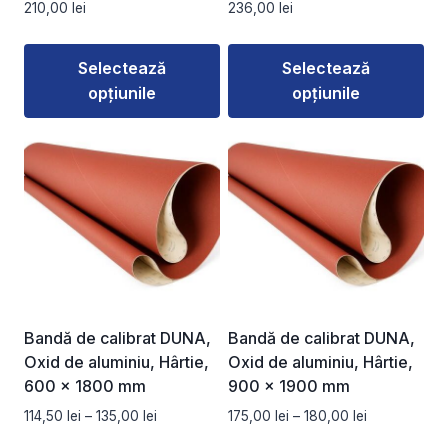
210,00
lei
236,00
lei
produsului.
produsului.
Selectează
Selectează
opțiunile
opțiunile
Acest
Acest
produs
produs
are
are
mai
mai
multe
multe
variații.
variații.
Opțiunile
Opțiunile
pot
pot
fi
fi
Bandă de calibrat DUNA,
Bandă de calibrat DUNA,
alese
alese
Oxid de aluminiu, Hârtie,
Oxid de aluminiu, Hârtie,
în
în
600 x 1800 mm
900 x 1900 mm
pagina
pagina
Interval
Interval
114,50
lei
–
135,00
lei
175,00
lei
–
180,00
lei
produsului.
produsului.
de
de