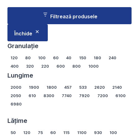
variații.
variații.
Opțiunile
Opțiunile
Filtrează produsele
pot
pot
fi
fi
Închide
alese
alese
în
în
Granulație
pagina
pagina
Granulație
120
80
100
60
40
150
180
240
produsului.
produsului.
400
320
220
600
800
1000
Lungime
Lungime
2000
1900
1800
457
533
2620
2140
2050
610
8300
7740
7920
7200
6100
6980
Arată mai multe...
Lățime
Lățime
50
120
75
60
115
1100
930
100