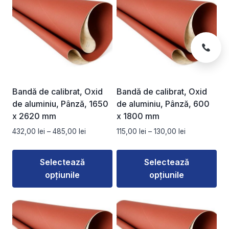
are
are
mai
mai
multe
multe
variații.
variații.
Opțiunile
Opțiunile
pot
pot
fi
fi
Bandă de calibrat, Oxid
Bandă de calibrat, Oxid
alese
alese
de aluminiu, Pânză, 1650
de aluminiu, Pânză, 600
în
în
x 2620 mm
x 1800 mm
pagina
pagina
Interval
Interval
432,00
lei
–
485,00
lei
115,00
lei
–
130,00
lei
produsului.
produsului.
de
de
prețuri:
prețuri:
Selectează
Selectează
432,00 lei
115,00 lei
opțiunile
opțiunile
până
până
la
la
Acest
Acest
485,00 lei
130,00 lei
produs
produs
are
are