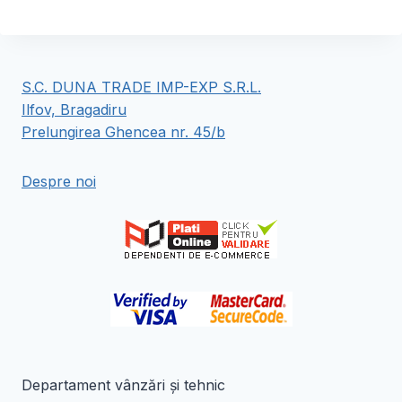
produs
produs
are
are
mai
mai
multe
multe
S.C. DUNA TRADE IMP-EXP S.R.L.
variații.
variații.
Ilfov, Bragadiru
Opțiunile
Opțiunile
Prelungirea Ghencea nr. 45/b
pot
pot
fi
fi
Despre noi
alese
alese
în
în
pagina
pagina
produsului.
produsului.
Departament vânzări și tehnic