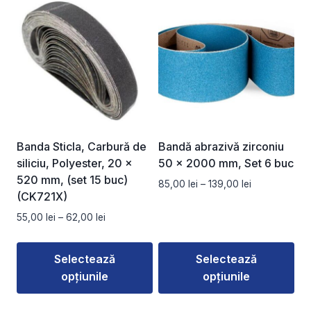
produs
produs
are
are
mai
mai
multe
multe
variații.
variații.
Opțiunile
Opțiunile
pot
pot
fi
fi
alese
alese
Banda Sticla, Carbură de
Bandă abrazivă zirconiu
în
în
siliciu, Polyester, 20 x
50 x 2000 mm, Set 6 buc
pagina
pagina
520 mm, (set 15 buc)
Interval
85,00
lei
–
139,00
lei
produsului.
produsului.
(CK721X)
de
prețuri:
Interval
55,00
lei
–
62,00
lei
85,00 lei
de
până
prețuri:
la
Selectează
Selectează
55,00 lei
139,00 lei
opțiunile
opțiunile
până
la
Acest
Acest
62,00 lei