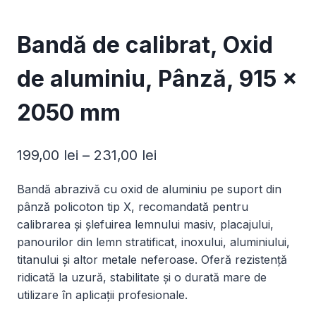
Bandă de calibrat, Oxid
de aluminiu, Pânză, 915 x
2050 mm
Interval
199,00
lei
–
231,00
lei
de
Bandă abrazivă cu oxid de aluminiu pe suport din
prețuri:
pânză policoton tip X, recomandată pentru
199,00 lei
calibrarea și șlefuirea lemnului masiv, placajului,
panourilor din lemn stratificat, inoxului, aluminiului,
până
titanului și altor metale neferoase. Oferă rezistență
la
ridicată la uzură, stabilitate și o durată mare de
231,00 lei
utilizare în aplicații profesionale.