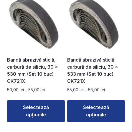
Bandă abrazivă sticlă,
Bandă abrazivă sticlă,
carbură de siliciu, 30 x
carbură de siliciu, 30 x
530 mm (Set 10 buc)
533 mm (Set 10 buc)
CK721X
CK721X
Interval
Interval
50,00
lei
–
55,00
lei
55,00
lei
–
58,00
lei
de
de
prețuri:
prețuri:
Selectează
Selectează
50,00 lei
55,00 lei
opțiunile
opțiunile
până
până
la
la
Acest
Acest
55,00 lei
58,00 lei