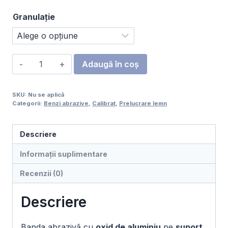
Granulație
Cantitate
Adaugă în coș
Bandă
de
SKU:
Nu se aplică
calibrat,
Categorii:
Benzi abrazive
,
Calibrat
,
Prelucrare lemn
Oxid
de
Descriere
aluminiu,
Pânză,
Informații suplimentare
915
Recenzii (0)
x
2050
Descriere
mm
Banda abrazivă cu
oxid de aluminiu
pe
suport