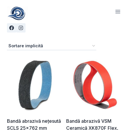
Skip
to
content
Bandă abrazivă nețesută
Bandă abrazivă VSM
SCLS 25×762 mm
Ceramică XK870F Flex,