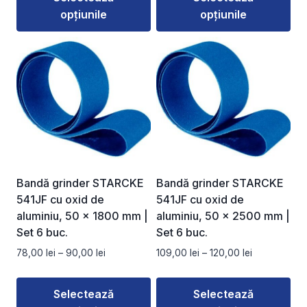
opțiunile
opțiunile
până
până
la
la
Acest
Acest
203,00 lei
190,00 lei
produs
produs
are
are
mai
mai
multe
multe
variații.
variații.
Opțiunile
Opțiunile
pot
pot
fi
fi
Bandă grinder STARCKE
Bandă grinder STARCKE
alese
alese
541JF cu oxid de
541JF cu oxid de
în
în
aluminiu, 50 × 1800 mm |
aluminiu, 50 × 2500 mm |
pagina
pagina
Set 6 buc.
Set 6 buc.
produsului.
produsului.
Interval
Interval
78,00
lei
–
90,00
lei
109,00
lei
–
120,00
lei
de
de
prețuri:
prețuri:
Selectează
Selectează
78,00 lei
109,00 lei