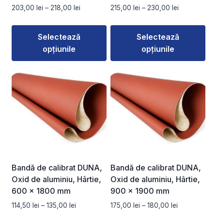
pagina
pagina
Interval
Interval
203,00
lei
–
218,00
lei
215,00
lei
–
230,00
lei
produsului.
produsului.
de
de
prețuri:
prețuri:
Selectează
Selectează
203,00 lei
215,00 lei
opțiunile
opțiunile
până
până
la
la
Acest
Acest
218,00 lei
230,00 lei
produs
produs
are
are
mai
mai
multe
multe
variații.
variații.
Opțiunile
Opțiunile
pot
pot
fi
fi
Bandă de calibrat DUNA,
Bandă de calibrat DUNA,
alese
alese
Oxid de aluminiu, Hârtie,
Oxid de aluminiu, Hârtie,
în
în
600 x 1800 mm
900 x 1900 mm
pagina
pagina
Interval
Interval
114,50
lei
–
135,00
lei
175,00
lei
–
180,00
lei
produsului.
produsului.
de
de