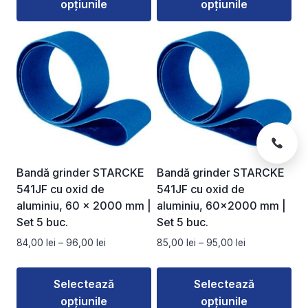
opțiunile
opțiunile
până
până
la
la
Acest
Acest
90,00 lei
120,00 lei
produs
produs
are
are
mai
mai
multe
multe
variații.
variații.
Opțiunile
Opțiunile
pot
pot
fi
fi
Bandă grinder STARCKE
Bandă grinder STARCKE
alese
alese
541JF cu oxid de
541JF cu oxid de
în
în
aluminiu, 60 × 2000 mm |
aluminiu, 60×2000 mm |
pagina
pagina
Set 5 buc.
Set 5 buc.
produsului.
produsului.
Interval
Interval
84,00
lei
–
96,00
lei
85,00
lei
–
95,00
lei
de
de
prețuri:
prețuri:
Selectează
Selectează
84,00 lei
85,00 lei
opțiunile
opțiunile
până
până