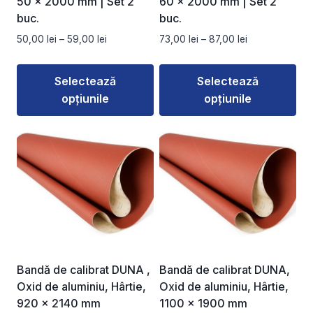
50 × 2000 mm | Set 2
60 × 2000 mm | Set 2
pagina
pagina
buc.
buc.
produsului.
produsului.
Interval
Interval
50,00
lei
–
59,00
lei
73,00
lei
–
87,00
lei
de
de
prețuri:
prețuri:
Selectează
Selectează
50,00 lei
73,00 lei
opțiunile
opțiunile
până
până
la
la
Acest
Acest
59,00 lei
87,00 lei
produs
produs
are
are
mai
mai
multe
multe
variații.
variații.
Opțiunile
Opțiunile
pot
pot
fi
fi
Bandă de calibrat DUNA ,
Bandă de calibrat DUNA,
alese
alese
Oxid de aluminiu, Hârtie,
Oxid de aluminiu, Hârtie,
în
în
920 x 2140 mm
1100 x 1900 mm