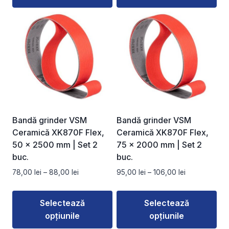
la
la
Acest
Acest
96,00 lei
95,00 lei
produs
produs
are
are
mai
mai
multe
multe
variații.
variații.
Opțiunile
Opțiunile
pot
pot
fi
fi
Bandă grinder VSM
Bandă grinder VSM
alese
alese
Ceramică XK870F Flex,
Ceramică XK870F Flex,
în
în
50 × 2500 mm | Set 2
75 × 2000 mm | Set 2
pagina
pagina
buc.
buc.
produsului.
produsului.
Interval
Interval
78,00
lei
–
88,00
lei
95,00
lei
–
106,00
lei
de
de
prețuri:
prețuri:
Selectează
Selectează
78,00 lei
95,00 lei
opțiunile
opțiunile
până
până
la
la