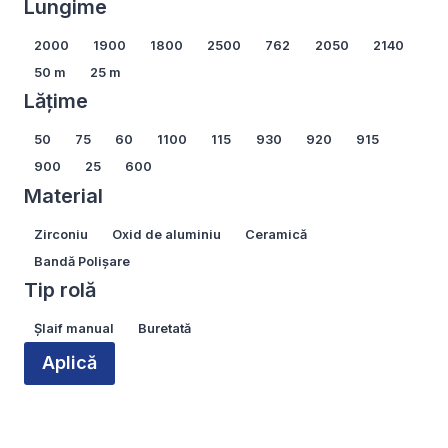
Lungime
Lungime
2000
1900
1800
2500
762
2050
2140
50 m
25 m
Lățime
Lățime
50
75
60
1100
115
930
920
915
900
25
600
Material
Material
Zirconiu
Oxid de aluminiu
Ceramică
Bandă Polișare
Tip rolă
Tip
Șlaif manual
Buretată
rolă
Aplică