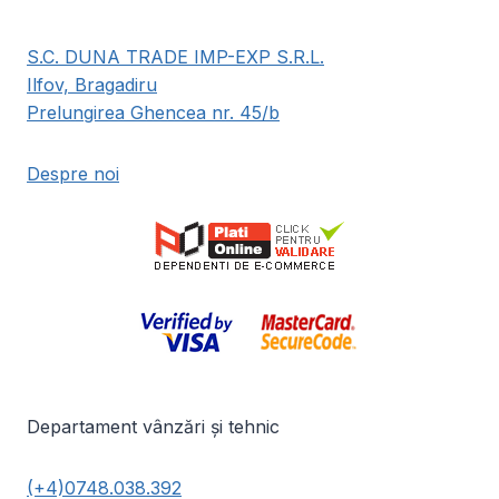
S.C. DUNA TRADE IMP-EXP S.R.L.
Ilfov, Bragadiru
Prelungirea Ghencea nr. 45/b
Despre noi
Departament vânzări și tehnic
(+4)0748.038.392