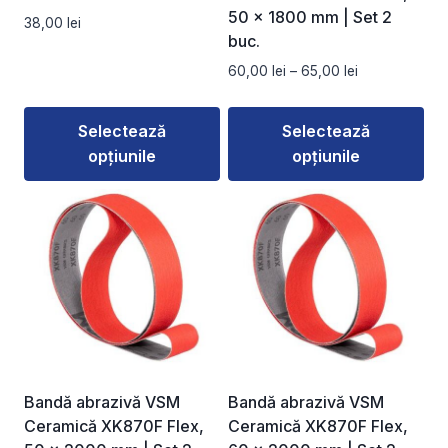
50 × 1800 mm | Set 2
38,00
lei
buc.
Interval
60,00
lei
–
65,00
lei
de
prețuri:
Selectează
Selectează
60,00 lei
opțiunile
opțiunile
până
la
Acest
Acest
65,00 lei
produs
produs
are
are
mai
mai
multe
multe
variații.
variații.
Opțiunile
Opțiunile
pot
pot
fi
fi
Bandă abrazivă VSM
Bandă abrazivă VSM
alese
alese
Ceramică XK870F Flex,
Ceramică XK870F Flex,
în
în