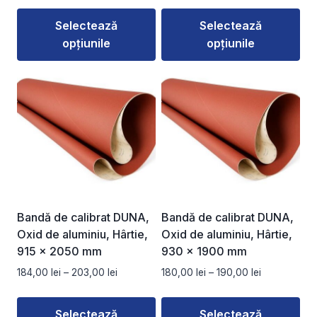
prețuri:
prețuri:
Selectează
Selectează
114,50 lei
175,00 lei
opțiunile
opțiunile
până
până
la
la
Acest
Acest
135,00 lei
180,00 lei
produs
produs
are
are
mai
mai
multe
multe
variații.
variații.
Opțiunile
Opțiunile
pot
pot
fi
fi
Bandă de calibrat DUNA,
Bandă de calibrat DUNA,
alese
alese
Oxid de aluminiu, Hârtie,
Oxid de aluminiu, Hârtie,
în
în
915 x 2050 mm
930 x 1900 mm
pagina
pagina
Interval
Interval
184,00
lei
–
203,00
lei
180,00
lei
–
190,00
lei
produsului.
produsului.
de
de
prețuri:
prețuri:
Selectează
Selectează
184,00 lei
180,00 lei