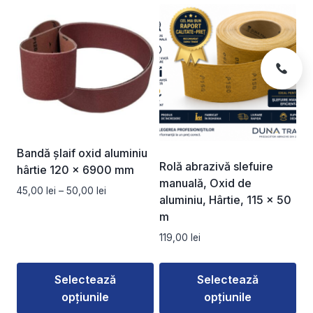
Acest
Acest
190,00 lei
49,00 lei
produs
produs
are
are
mai
mai
multe
multe
variații.
variații.
Opțiunile
Opțiunile
pot
pot
fi
fi
Bandă șlaif oxid aluminiu
alese
alese
Rolă abrazivă slefuire
hârtie 120 x 6900 mm
în
în
manuală, Oxid de
Interval
45,00
lei
–
50,00
lei
pagina
pagina
aluminiu, Hârtie, 115 × 50
de
produsului.
produsului.
m
prețuri:
45,00 lei
119,00
lei
până
la
50,00 lei
Selectează
Selectează
opțiunile
opțiunile