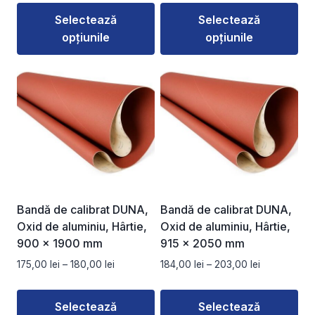
prețuri:
Selectează
Selectează
114,50 lei
opțiunile
opțiunile
până
la
Acest
Acest
135,00 lei
produs
produs
are
are
mai
mai
multe
multe
variații.
variații.
Opțiunile
Opțiunile
pot
pot
fi
fi
Bandă de calibrat DUNA,
Bandă de calibrat DUNA,
alese
alese
Oxid de aluminiu, Hârtie,
Oxid de aluminiu, Hârtie,
în
în
900 x 1900 mm
915 x 2050 mm
pagina
pagina
Interval
Interval
175,00
lei
–
180,00
lei
184,00
lei
–
203,00
lei
produsului.
produsului.
de
de
prețuri:
prețuri:
Selectează
Selectează
175,00 lei
184,00 lei