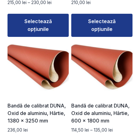
Interval
215,00
lei
–
230,00
lei
210,00
lei
produsului.
produsului.
de
prețuri:
Selectează
Selectează
215,00 lei
opțiunile
opțiunile
până
la
Acest
Acest
230,00 lei
produs
produs
are
are
mai
mai
multe
multe
variații.
variații.
Opțiunile
Opțiunile
pot
pot
fi
fi
Bandă de calibrat DUNA,
Bandă de calibrat DUNA,
alese
alese
Oxid de aluminiu, Hârtie,
Oxid de aluminiu, Hârtie,
în
în
1380 x 3250 mm
600 x 1800 mm
pagina
pagina
Interval
236,00
lei
114,50
lei
–
135,00
lei
produsului.
produsului.
de