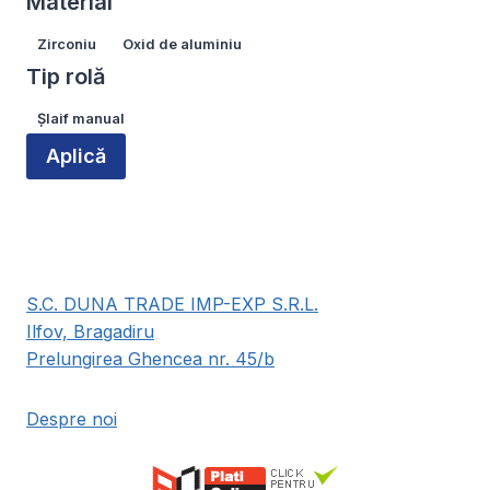
Material
Material
Zirconiu
Oxid de aluminiu
Tip rolă
Tip
Șlaif manual
rolă
Aplică
S.C. DUNA TRADE IMP-EXP S.R.L.
Ilfov, Bragadiru
Prelungirea Ghencea nr. 45/b
Despre noi