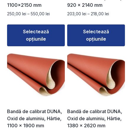
1100×2150 mm
920 x 2140 mm
Interval
Interval
250,00
lei
–
550,00
lei
203,00
lei
–
218,00
lei
de
de
prețuri:
prețuri:
Selectează
Selectează
250,00 lei
203,00 lei
opțiunile
opțiunile
până
până
la
la
Acest
Acest
550,00 lei
218,00 lei
produs
produs
are
are
mai
mai
multe
multe
variații.
variații.
Opțiunile
Opțiunile
pot
pot
fi
fi
Bandă de calibrat DUNA,
Bandă de calibrat DUNA,
alese
alese
Oxid de aluminiu, Hârtie,
Oxid de aluminiu, Hârtie,
în
în
1100 x 1900 mm
1380 x 2620 mm
pagina
pagina