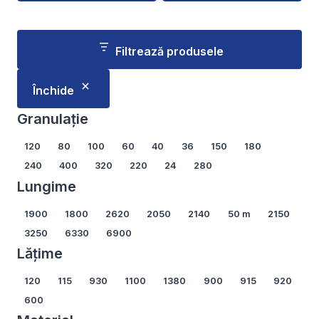
Acest
Acest
produs
produs
are
are
Filtrează produsele
mai
mai
multe
multe
Închide
variații.
variații.
Opțiunile
Opțiunile
Granulație
pot
pot
Granulație
120
80
100
60
40
36
150
180
fi
fi
240
400
320
220
24
280
alese
alese
Lungime
în
în
pagina
pagina
Lungime
1900
1800
2620
2050
2140
50 m
2150
produsului.
produsului.
3250
6330
6900
Lățime
Lățime
120
115
930
1100
1380
900
915
920
600