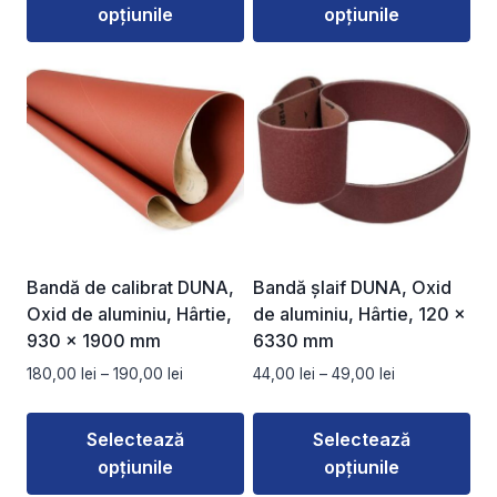
opțiunile
opțiunile
până
până
la
la
Acest
Acest
180,00 lei
203,00 lei
produs
produs
are
are
mai
mai
multe
multe
variații.
variații.
Opțiunile
Opțiunile
pot
pot
fi
fi
Bandă de calibrat DUNA,
Bandă șlaif DUNA, Oxid
alese
alese
Oxid de aluminiu, Hârtie,
de aluminiu, Hârtie, 120 ×
în
în
930 x 1900 mm
6330 mm
pagina
pagina
Interval
Interval
180,00
lei
–
190,00
lei
44,00
lei
–
49,00
lei
produsului.
produsului.
de
de
prețuri:
prețuri:
Selectează
Selectează
180,00 lei
44,00 lei
opțiunile
opțiunile
până
până
la
la