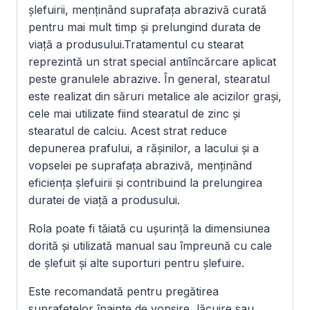
șlefuirii, menținând suprafața abrazivă curată
pentru mai mult timp și prelungind durata de
viață a produsului.Tratamentul cu stearat
reprezintă un strat special antiîncărcare aplicat
peste granulele abrazive. În general, stearatul
este realizat din săruri metalice ale acizilor grași,
cele mai utilizate fiind stearatul de zinc și
stearatul de calciu. Acest strat reduce
depunerea prafului, a rășinilor, a lacului și a
vopselei pe suprafața abrazivă, menținând
eficiența șlefuirii și contribuind la prelungirea
duratei de viață a produsului.
Rola poate fi tăiată cu ușurință la dimensiunea
dorită și utilizată manual sau împreună cu cale
de șlefuit și alte suporturi pentru șlefuire.
Este recomandată pentru pregătirea
suprafețelor înainte de vopsire, lăcuire sau