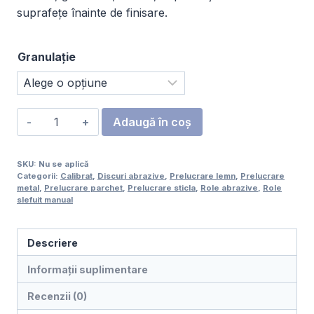
suprafețe înainte de finisare.
Granulație
Cantitate
Adaugă în coș
Rolă
abrazivă
SKU:
Nu se aplică
slefuire
Categorii:
Calibrat
,
Discuri abrazive
,
Prelucrare lemn
,
Prelucrare
manuală,
metal
,
Prelucrare parchet
,
Prelucrare sticla
,
Role abrazive
,
Role
slefuit manual
Oxid
de
aluminiu,
Descriere
Hârtie,
Informații suplimentare
115
×
Recenzii (0)
50