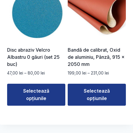
mai
mai
multe
multe
variații.
variații.
Opțiunile
Opțiunile
pot
pot
fi
fi
alese
alese
Disc abraziv Velcro
Bandă de calibrat, Oxid
în
în
Albastru 0 găuri (set 25
de aluminiu, Pânză, 915 x
pagina
pagina
buc)
2050 mm
produsului.
produsului.
Interval
Interval
47,00
lei
–
80,00
lei
199,00
lei
–
231,00
lei
de
de
prețuri:
prețuri:
Selectează
Selectează
47,00 lei
199,00 lei
opțiunile
opțiunile
până
până
la
la
Acest
Acest
80,00 lei
231,00 lei
produs
produs
are
are
mai
mai