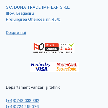
multe
multe
S.C. DUNA TRADE IMP-EXP S.R.L.
variații.
variații.
Ilfov, Bragadiru
Opțiunile
Opțiunile
Prelungirea Ghencea nr. 45/b
pot
pot
fi
fi
Despre noi
alese
alese
în
în
pagina
pagina
produsului.
produsului.
Departament vânzări și tehnic
(+4)0748.038.392
(+4)0724.219.076