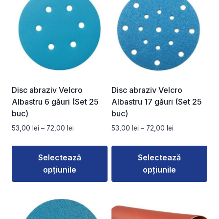
Disc abraziv Velcro
Disc abraziv Velcro
Albastru 6 găuri (Set 25
Albastru 17 găuri (Set 25
buc)
buc)
Interval
Interval
53,00
lei
–
72,00
lei
53,00
lei
–
72,00
lei
de
de
prețuri:
prețuri:
Selectează
Selectează
53,00 lei
53,00 lei
opțiunile
opțiunile
până
până
la
la
Acest
Acest
72,00 lei
72,00 lei
produs
produs
are
are