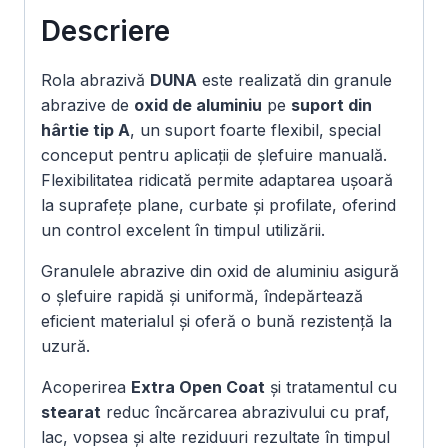
m
Descriere
Rola abrazivă
DUNA
este realizată din granule
abrazive de
oxid de aluminiu
pe
suport din
hârtie tip A
, un suport foarte flexibil, special
conceput pentru aplicații de șlefuire manuală.
Flexibilitatea ridicată permite adaptarea ușoară
la suprafețe plane, curbate și profilate, oferind
un control excelent în timpul utilizării.
Granulele abrazive din oxid de aluminiu asigură
o șlefuire rapidă și uniformă, îndepărtează
eficient materialul și oferă o bună rezistență la
uzură.
Acoperirea
Extra Open Coat
și tratamentul cu
stearat
reduc încărcarea abrazivului cu praf,
lac, vopsea și alte reziduuri rezultate în timpul