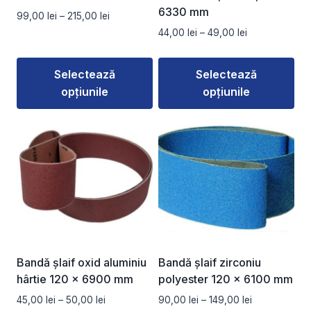
6330 mm
Interval
99,00
lei
–
215,00
lei
de
Interval
44,00
lei
–
49,00
lei
prețuri:
de
99,00 lei
prețuri:
Selectează
Selectează
până
44,00 lei
la
opțiunile
opțiunile
până
215,00 lei
la
Acest
Acest
49,00 lei
produs
produs
are
are
mai
mai
multe
multe
variații.
variații.
Opțiunile
Opțiunile
pot
pot
fi
fi
Bandă șlaif oxid aluminiu
Bandă șlaif zirconiu
alese
alese
hârtie 120 x 6900 mm
polyester 120 x 6100 mm
în
în
Interval
Interval
45,00
lei
–
50,00
lei
90,00
lei
–
149,00
lei
pagina
pagina