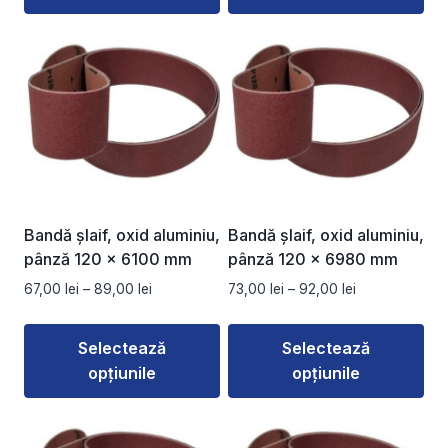
220,00 lei
la
Acest
Acest
189,00 lei
produs
produs
are
are
mai
mai
multe
multe
variații.
variații.
Opțiunile
Opțiunile
pot
pot
fi
fi
Bandă șlaif, oxid aluminiu,
Bandă șlaif, oxid aluminiu,
alese
alese
pânză 120 x 6100 mm
pânză 120 x 6980 mm
în
în
Interval
Interval
67,00
lei
–
89,00
lei
73,00
lei
–
92,00
lei
pagina
pagina
de
de
produsului.
produsului.
prețuri:
prețuri:
Selectează
Selectează
67,00 lei
73,00 lei
opțiunile
opțiunile
până
până
la
la
Acest
Acest
89,00 lei
92,00 lei
produs
produs