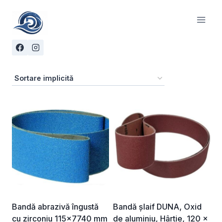
Skip
to
content
Bandă abrazivă îngustă
Bandă șlaif DUNA, Oxid
cu zirconiu 115×7740 mm
de aluminiu, Hârtie, 120 ×