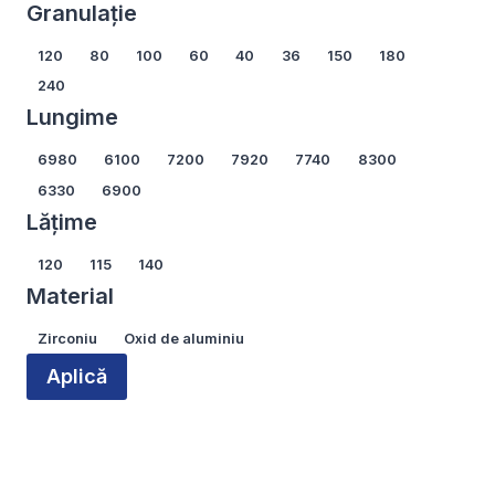
Opțiunile
Opțiunile
Granulație
pot
pot
Granulație
120
80
100
60
40
36
150
180
fi
fi
240
alese
alese
Lungime
în
în
pagina
pagina
Lungime
6980
6100
7200
7920
7740
8300
produsului.
produsului.
6330
6900
Lățime
Lățime
120
115
140
Material
Material
Zirconiu
Oxid de aluminiu
Aplică