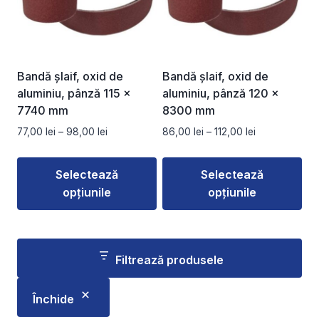
variații.
variații.
Opțiunile
Opțiunile
pot
pot
fi
fi
Bandă șlaif, oxid de
Bandă șlaif, oxid de
alese
alese
aluminiu, pânză 115 x
aluminiu, pânză 120 x
în
în
7740 mm
8300 mm
pagina
pagina
Interval
Interval
77,00
lei
–
98,00
lei
86,00
lei
–
112,00
lei
produsului.
produsului.
de
de
prețuri:
prețuri:
Selectează
Selectează
77,00 lei
86,00 lei
opțiunile
opțiunile
până
până
la
la
Acest
Acest
98,00 lei
112,00 lei
produs
produs
are
are
Filtrează produsele
mai
mai
multe
multe
Închide
variații.
variații.