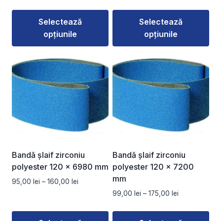
de
de
produsului.
produsului.
prețuri:
prețuri:
Selectează
Selectează
45,00 lei
90,00 lei
opțiunile
opțiunile
până
până
la
la
Acest
Acest
50,00 lei
149,00 lei
produs
produs
are
are
mai
mai
multe
multe
variații.
variații.
Opțiunile
Opțiunile
pot
pot
fi
fi
Bandă șlaif zirconiu
Bandă șlaif zirconiu
alese
alese
polyester 120 x 6980 mm
polyester 120 x 7200
în
în
mm
Interval
95,00
lei
–
160,00
lei
pagina
pagina
de
Interval
99,00
lei
–
175,00
lei
produsului.
produsului.
prețuri:
de
95,00 lei
prețuri: