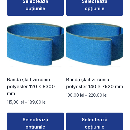
Selectează
Selectează
până
99,00 lei
la
opțiunile
opțiunile
până
160,00 lei
la
Acest
Acest
175,00 lei
produs
produs
are
are
mai
mai
multe
multe
variații.
variații.
Opțiunile
Opțiunile
pot
pot
fi
fi
Bandă șlaif zirconiu
Bandă șlaif zirconiu
alese
alese
polyester 120 x 8300
polyester 140 x 7920 mm
în
în
mm
Interval
130,00
lei
–
220,00
lei
pagina
pagina
de
Interval
115,00
lei
–
189,00
lei
produsului.
produsului.
prețuri:
de
130,00 lei
prețuri:
Selectează
Selectează
până
115,00 lei
la
opțiunile
opțiunile
până