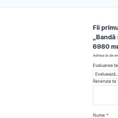
Fii prim
„Bandă ș
6980 m
Adresa ta de ema
Evaluarea t
Recenzia ta
Nume
*