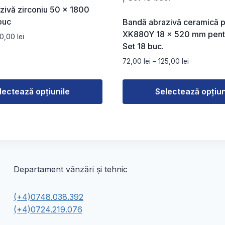
zivă zirconiu 50 x 1800
buc
Bandă abrazivă ceramică 
XK880Y 18 × 520 mm pentr
Interval
50,00
lei
Set 18 buc.
de
prețuri:
Interval
72,00
lei
–
125,00
lei
84,00 lei
de
până
prețuri:
la
lectează opțiunile
Selectează opțiun
72,00 lei
150,00 lei
până
Acest
la
produs
125,00 lei
are
mai
multe
Departament vânzări și tehnic
variații.
Opțiunile
(+4)0748.038.392
pot
(+4)0724.219.076
fi
alese