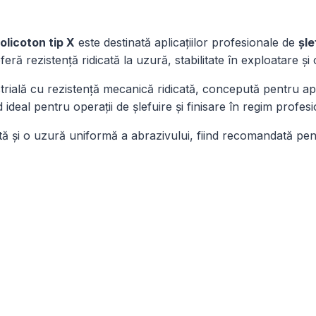
mm
olicoton tip X
este destinată aplicațiilor profesionale de
șle
oferă rezistență ridicată la uzură, stabilitate în exploatare ș
ială cu rezistență mecanică ridicată, concepută pentru aplica
d ideal pentru operații de șlefuire și finisare în regim profesi
ntă și o uzură uniformă a abrazivului, fiind recomandată pe