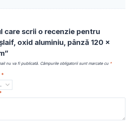
ul care scrii o recenzie pentru
laif, oxid aluminiu, pânză 120 x
m”
il nu va fi publicată.
Câmpurile obligatorii sunt marcate cu
*
a
*
*