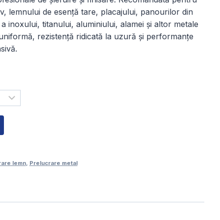
3,00 lei
, lemnului de esență tare, placajului, panourilor din
a inoxului, titanului, aluminiului, alamei și altor metale
ână
uniformă, rezistență ridicată la uzură și performanțe
sivă.
2,00 lei
rare lemn
,
Prelucrare metal