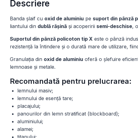
Descriere
Banda șlaif cu
oxid de aluminiu
pe
suport din pânză p
liantului din
dublă rășină
și acoperirii
semi-deschise
, 
Suportul din pânză policoton tip X
este o pânză industr
rezistență la întindere și o durată mare de utilizare, fiin
Granulația din
oxid de aluminiu
oferă o șlefuire eficie
lemnoase și metale.
Recomandată pentru prelucrarea:
lemnului masiv;
lemnului de esență tare;
placajului;
panourilor din lemn stratificat (blockboard);
aluminiului;
alamei;
titanului;