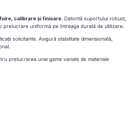
fuire, calibrare și finisare
. Datorită suportului robust,
i o prelucrare uniformă pe întreaga durată de utilizare.
ții solicitante. Asigură stabilitate dimensională,
onal.
ntru prelucrarea unei game variate de materiale