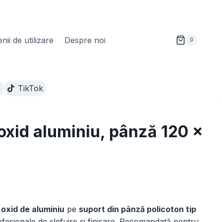
ii de utilizare
Despre noi
0
m
TikTok
 oxid aluminiu, pânză 120 x
nterval
e
n
oxid de aluminiu
pe
suport din pânză policoton tip
rețuri:
profesionale de șlefuire și finisare. Recomandată pentru