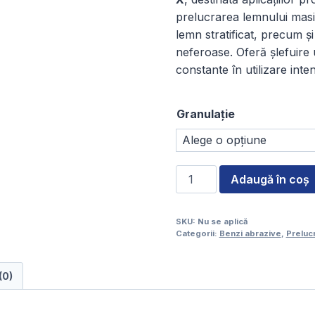
7
prelucrarea lemnului masiv
lemn stratificat, precum și 
p
neferoase. Oferă șlefuire 
la
constante în utilizare inten
9
Granulație
Cantitate
Adaugă în coș
Bandă
șlaif,
SKU:
Nu se aplică
oxid
Categorii:
Benzi abrazive
,
Preluc
aluminiu,
pânză
(0)
120
x
6980