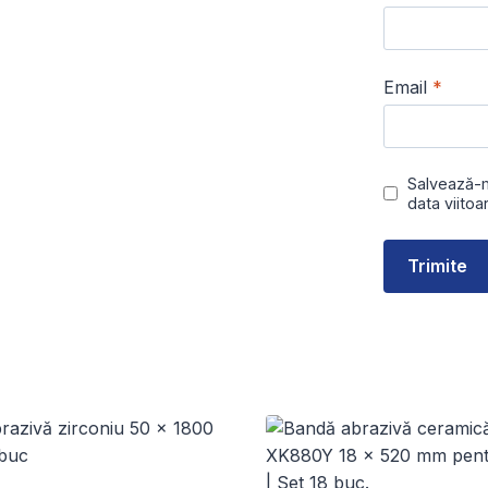
Email
*
Salvează-m
data viito