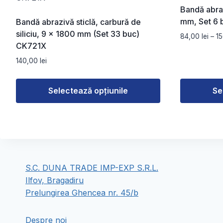
Bandă abra
mm, Set 6 
Bandă abrazivă sticlă, carbură de
siliciu, 9 x 1800 mm (Set 33 buc)
84,00
lei
–
1
CK721X
140,00
lei
Selectează opțiunile
Se
Acest
Acest
produs
produs
are
are
mai
mai
multe
multe
S.C. DUNA TRADE IMP-EXP S.R.L.
variații.
variații.
Ilfov, Bragadiru
Opțiunile
Opțiunile
Prelungirea Ghencea nr. 45/b
pot
pot
fi
fi
Despre noi
alese
alese