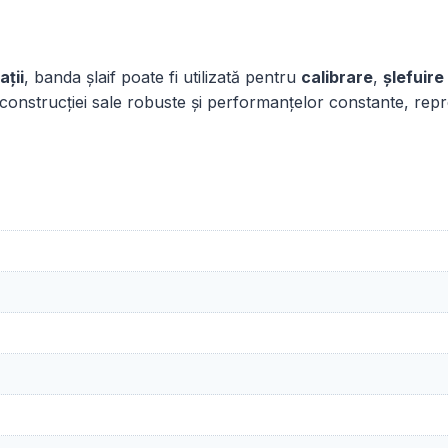
ații
, banda șlaif poate fi utilizată pentru
calibrare
,
șlefuire
tă construcției sale robuste și performanțelor constante, repre