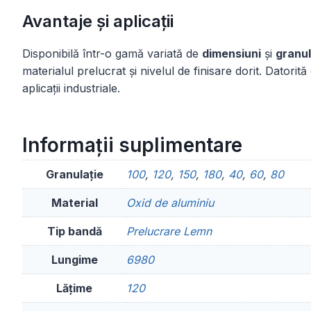
Avantaje și aplicații
Disponibilă într-o gamă variată de
dimensiuni
și
granul
materialul prelucrat și nivelul de finisare dorit. Datori
aplicații industriale.
Informații suplimentare
Granulație
100
,
120
,
150
,
180
,
40
,
60
,
80
Material
Oxid de aluminiu
Tip bandă
Prelucrare Lemn
Lungime
6980
Lățime
120