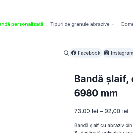
ndă personalizată
Tipuri de granule abrazive
Domen
Facebook
Instagra
Bandă șlaif,
6980 mm
I
73,00
lei
–
92,00
lei
d
Bandă șlaif cu abraziv di
p
X
, destinată aplicațiilor 