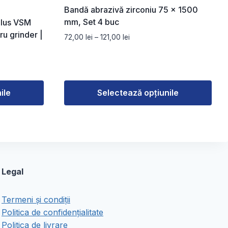
Bandă abrazivă zirconiu 75 x 1500
mm, Set 4 buc
plus VSM
u grinder |
Interval
72,00
lei
–
121,00
lei
de
prețuri:
72,00 lei
până
la
ile
Selectează opțiunile
121,00 lei
Acest
produs
are
mai
multe
Legal
variații.
Opțiunile
Termeni și condiții
pot
Politica de confidențialitate
fi
Politica de livrare
alese