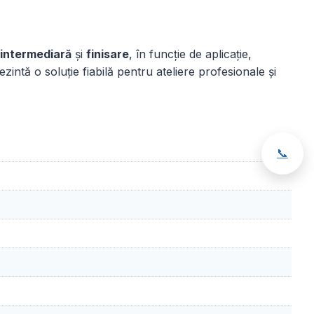
 intermediară
și
finisare
, în funcție de aplicație,
zintă o soluție fiabilă pentru ateliere profesionale și
📞