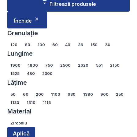
are
are
Filtrează produsele
mai
mai
multe
multe
Închide
variații.
variații.
Opțiunile
Opțiunile
Granulație
pot
pot
Granulație
120
80
100
60
40
36
150
24
fi
fi
Lungime
alese
alese
în
în
Lungime
1900
1800
750
2500
2620
551
2150
pagina
pagina
1525
480
2300
produsului.
produsului.
Lățime
Lățime
50
60
200
1100
930
1380
900
250
1130
1310
1115
Material
Material
Zirconiu
Aplică