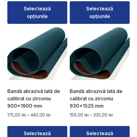
prețuri:
prețuri:
Selectează
Selectează
290,00 lei
128,00 lei
opțiunile
opțiunile
până
până
la
la
Acest
Acest
630,00 lei
261,00 lei
produs
produs
are
are
mai
mai
multe
multe
variații.
variații.
Opțiunile
Opțiunile
pot
pot
fi
fi
Bandă abrazivă lată de
Bandă abrazivă lată de
alese
alese
calibrat cu zirconiu
calibrat cu zirconiu
în
în
900×1900 mm
930×1525 mm
pagina
pagina
Interval
Interval
175,00
lei
–
440,00
lei
159,00
lei
–
335,00
lei
produsului.
produsului.
de
de
prețuri:
prețuri:
Selectează
Selectează
175,00 lei
159,00 lei