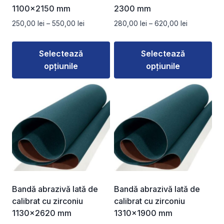
1100×2150 mm
2300 mm
Interval
Interval
250,00
lei
–
550,00
lei
280,00
lei
–
620,00
lei
de
de
prețuri:
prețuri:
Selectează
Selectează
250,00 lei
280,00 lei
opțiunile
opțiunile
până
până
la
la
Acest
Acest
550,00 lei
620,00 lei
produs
produs
are
are
mai
mai
multe
multe
variații.
variații.
Opțiunile
Opțiunile
pot
pot
fi
fi
Bandă abrazivă lată de
Bandă abrazivă lată de
alese
alese
calibrat cu zirconiu
calibrat cu zirconiu
în
în
1130×2620 mm
1310×1900 mm
pagina
pagina