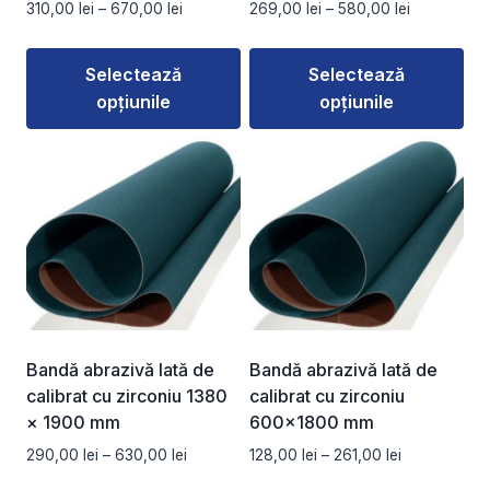
Interval
Interval
310,00
lei
–
670,00
lei
269,00
lei
–
580,00
lei
produsului.
produsului.
de
de
prețuri:
prețuri:
Selectează
Selectează
310,00 lei
269,00 lei
opțiunile
opțiunile
până
până
la
la
Acest
Acest
670,00 lei
580,00 lei
produs
produs
are
are
mai
mai
multe
multe
variații.
variații.
Opțiunile
Opțiunile
pot
pot
fi
fi
Bandă abrazivă lată de
Bandă abrazivă lată de
alese
alese
calibrat cu zirconiu 1380
calibrat cu zirconiu
în
în
× 1900 mm
600×1800 mm
pagina
pagina
Interval
Interval
290,00
lei
–
630,00
lei
128,00
lei
–
261,00
lei
produsului.
produsului.
de
de