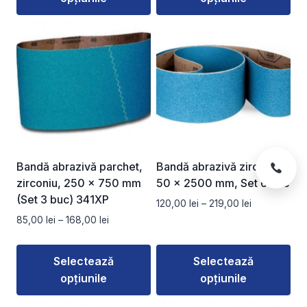
455,00 lei
la
Acest
Acest
170,00 lei
produs
produs
are
are
mai
mai
multe
multe
variații.
variații.
Opțiunile
Opțiunile
pot
pot
fi
fi
Bandă abrazivă parchet,
Bandă abrazivă zirconiu
alese
alese
zirconiu, 250 x 750 mm
50 x 2500 mm, Set 6 buc
în
în
(Set 3 buc) 341XP
Interval
120,00
lei
–
219,00
lei
pagina
pagina
de
Interval
85,00
lei
–
168,00
lei
produsului.
produsului.
prețuri:
de
120,00 lei
prețuri:
Selectează
Selectează
până
85,00 lei
la
opțiunile
opțiunile
până
219,00 lei
la
Acest
Acest
168,00 lei