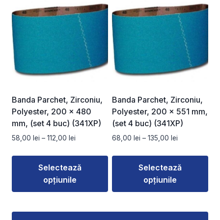
produs
produs
are
are
mai
mai
multe
multe
variații.
variații.
Opțiunile
Opțiunile
pot
pot
fi
fi
Banda Parchet, Zirconiu,
Banda Parchet, Zirconiu,
alese
alese
Polyester, 200 x 480
Polyester, 200 x 551 mm,
în
în
mm, (set 4 buc) (341XP)
(set 4 buc) (341XP)
pagina
pagina
Interval
Interval
58,00
lei
–
112,00
lei
68,00
lei
–
135,00
lei
produsului.
produsului.
de
de
prețuri:
prețuri:
Selectează
Selectează
58,00 lei
68,00 lei
opțiunile
opțiunile
până
până
la
la
Acest
Acest
112,00 lei
135,00 lei
produs
produs