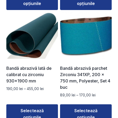
opțiunile
opțiunile
până
până
la
la
Acest
Acest
440,00 lei
335,00 lei
produs
produs
are
are
mai
mai
multe
multe
variații.
variații.
Opțiunile
Opțiunile
pot
pot
fi
fi
Bandă abrazivă lată de
Bandă abrazivă parchet
alese
alese
calibrat cu zirconiu
Zirconiu 341XP, 200 x
în
în
930×1900 mm
750 mm, Polyester, Set 4
pagina
pagina
buc
Interval
190,00
lei
–
455,00
lei
produsului.
produsului.
de
Interval
89,00
lei
–
170,00
lei
prețuri:
de
190,00 lei
prețuri:
Selectează
Selectează
până
89,00 lei
la
opțiunile
opțiunile
până