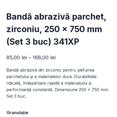
Bandă abrazivă parchet,
zirconiu, 250 x 750 mm
(Set 3 buc) 341XP
Interval
85,00
lei
–
168,00
lei
de
Bandă abrazivă din zirconiu pentru șlefuirea
prețuri:
parchetului și a materialelor dure. Durabilitate
85,00 lei
ridicată, îndepărtare rapidă a materialului și
performanță constantă. Dimensiune 250 x 750 mm.
până
Set 3 buc.
la
168,00 lei
Granulație