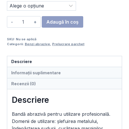
Cantitate
Adaugă în coș
Bandă
abrazivă
SKU:
Nu se aplică
parchet,
Categorii:
Benzi abrazive
,
Prelucrare parchet
zirconiu,
250
Descriere
x
750
Informații suplimentare
mm
Recenzii (0)
(Set
3
Descriere
buc)
341XP
Bandă abrazivă pentru utilizare profesională.
Domenii de utilizare: șlefuirea metalului,
îndepărtarea sudurii, curățarea marginilor