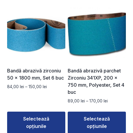
Acest
Acest
95,00 lei
produs
produs
are
are
mai
mai
multe
multe
variații.
variații.
Opțiunile
Opțiunile
pot
pot
fi
fi
alese
alese
Bandă abrazivă zirconiu
Bandă abrazivă parchet
în
în
50 x 1800 mm, Set 6 buc
Zirconiu 341XP, 200 x
pagina
pagina
750 mm, Polyester, Set 4
Interval
84,00
lei
–
150,00
lei
produsului.
produsului.
buc
de
prețuri:
Interval
89,00
lei
–
170,00
lei
84,00 lei
de
până
prețuri:
la
Selectează
Selectează
89,00 lei
150,00 lei
opțiunile
opțiunile
până
la