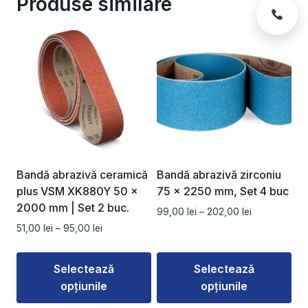
Produse similare
Bandă abrazivă ceramică
Bandă abrazivă zirconiu
plus VSM XK880Y 50 ×
75 x 2250 mm, Set 4 buc
2000 mm | Set 2 buc.
Interval
99,00
lei
–
202,00
lei
de
Interval
51,00
lei
–
95,00
lei
prețuri:
de
99,00 lei
prețuri:
Selectează
Selectează
până
51,00 lei
la
opțiunile
opțiunile
până
202,00 lei
la