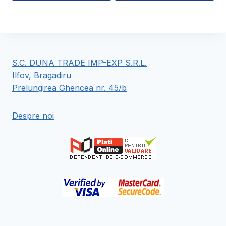
Acest
Acest
170,00 lei
produs
produs
are
are
mai
mai
multe
multe
S.C. DUNA TRADE IMP-EXP S.R.L.
variații.
variații.
Ilfov, Bragadiru
Opțiunile
Opțiunile
Prelungirea Ghencea nr. 45/b
pot
pot
fi
fi
Despre noi
alese
alese
în
în
pagina
pagina
produsului.
produsului.