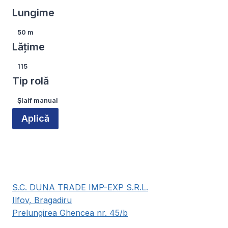
Lungime
Lungime
50 m
Lățime
Lățime
115
Tip rolă
Tip
Șlaif manual
rolă
Aplică
S.C. DUNA TRADE IMP-EXP S.R.L.
Ilfov, Bragadiru
Prelungirea Ghencea nr. 45/b