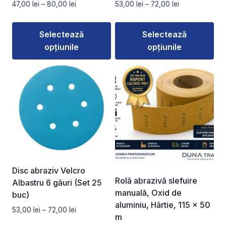
Interval
Interval
47,00
lei
–
80,00
lei
53,00
lei
–
72,00
lei
produsului.
produsului.
de
de
prețuri:
prețuri:
Selectează
Selectează
47,00 lei
53,00 lei
opțiunile
opțiunile
până
până
la
la
Acest
Acest
80,00 lei
72,00 lei
produs
produs
are
are
mai
mai
multe
multe
variații.
variații.
Opțiunile
Opțiunile
pot
pot
fi
fi
Disc abraziv Velcro
alese
alese
Rolă abrazivă slefuire
Albastru 6 găuri (Set 25
în
în
manuală, Oxid de
buc)
pagina
pagina
aluminiu, Hârtie, 115 × 50
Interval
53,00
lei
–
72,00
lei
produsului.
produsului.
m
de