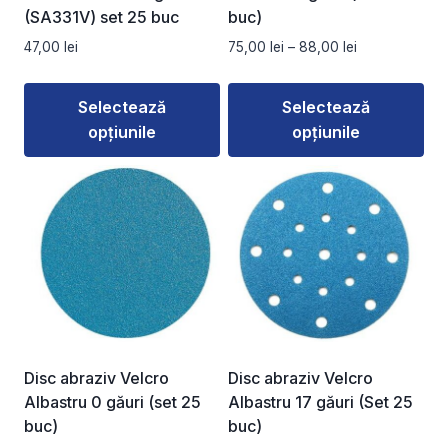
(SA331V) set 25 buc
buc)
Interval
47,00
lei
75,00
lei
–
88,00
lei
de
prețuri:
Selectează
Selectează
75,00 lei
opțiunile
opțiunile
până
la
Acest
Acest
88,00 lei
produs
produs
are
are
mai
mai
multe
multe
variații.
variații.
Opțiunile
Opțiunile
pot
pot
fi
fi
Disc abraziv Velcro
Disc abraziv Velcro
alese
alese
Albastru 0 găuri (set 25
Albastru 17 găuri (Set 25
în
în
buc)
buc)
pagina
pagina