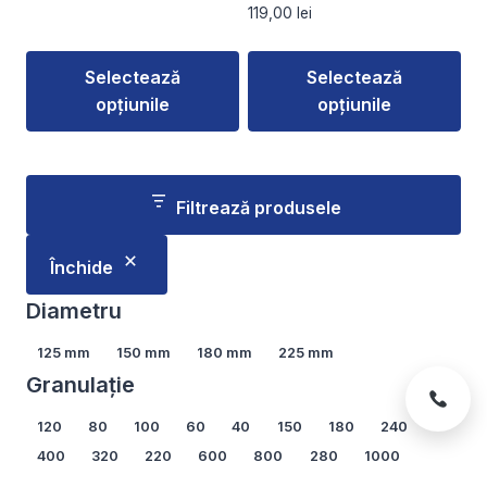
prețuri:
119,00
lei
53,00 lei
până
Selectează
Selectează
la
72,00 lei
opțiunile
opțiunile
Acest
Acest
produs
produs
are
are
Filtrează produsele
mai
mai
multe
multe
Închide
variații.
variații.
Opțiunile
Opțiunile
Diametru
pot
pot
Diametru
125 mm
150 mm
180 mm
225 mm
fi
fi
Granulație
alese
alese
în
în
Granulație
120
80
100
60
40
150
180
240
pagina
pagina
400
320
220
600
800
280
1000
produsului.
produsului.
Arată mai multe...