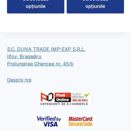
234,00 lei
opțiunile
opțiunile
până
la
Acest
Acest
55,00 lei
produs
produs
are
are
mai
mai
multe
multe
S.C. DUNA TRADE IMP-EXP S.R.L.
variații.
variații.
Ilfov, Bragadiru
Opțiunile
Opțiunile
Prelungirea Ghencea nr. 45/b
pot
pot
fi
fi
Despre noi
alese
alese
în
în
pagina
pagina
produsului.
produsului.