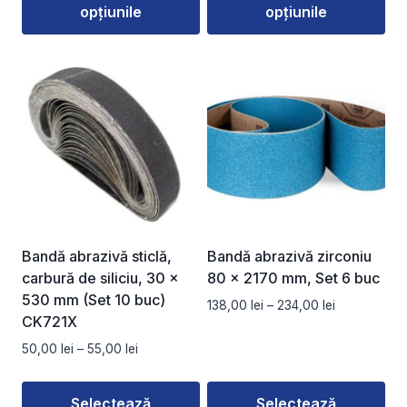
la
opțiunile
opțiunile
până
150,00 lei
la
Acest
Acest
170,00 lei
produs
produs
are
are
mai
mai
multe
multe
variații.
variații.
Opțiunile
Opțiunile
pot
pot
fi
fi
alese
alese
Bandă abrazivă sticlă,
Bandă abrazivă zirconiu
în
în
carbură de siliciu, 30 x
80 x 2170 mm, Set 6 buc
pagina
pagina
530 mm (Set 10 buc)
Interval
138,00
lei
–
234,00
lei
produsului.
produsului.
CK721X
de
prețuri:
Interval
50,00
lei
–
55,00
lei
138,00 lei
de
până
prețuri:
la
Selectează
Selectează
50,00 lei