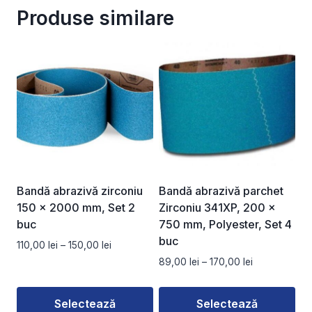
Produse similare
Bandă abrazivă zirconiu
Bandă abrazivă parchet
150 x 2000 mm, Set 2
Zirconiu 341XP, 200 x
buc
750 mm, Polyester, Set 4
buc
Interval
110,00
lei
–
150,00
lei
de
Interval
89,00
lei
–
170,00
lei
prețuri:
de
110,00 lei
prețuri:
Selectează
Selectează
până
89,00 lei