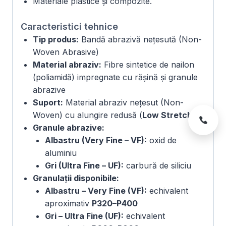
Materiale plastice și compozite.
Caracteristici tehnice
Tip produs:
Bandă abrazivă nețesută (Non-
Woven Abrasive)
Material abraziv:
Fibre sintetice de nailon
(poliamidă) impregnate cu rășină și granule
abrazive
Suport:
Material abraziv nețesut (Non-
Woven) cu alungire redusă (
Low Stretch
)
Granule abrazive:
Albastru (Very Fine – VF):
oxid de
aluminiu
Gri (Ultra Fine – UF):
carbură de siliciu
Granulații disponibile:
Albastru – Very Fine (VF):
echivalent
aproximativ
P320–P400
Gri – Ultra Fine (UF):
echivalent