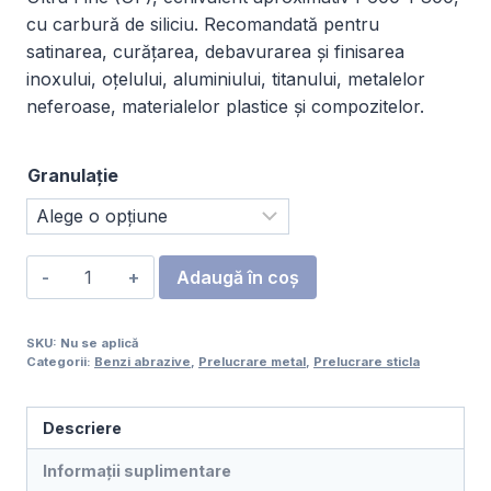
cu carbură de siliciu. Recomandată pentru
satinarea, curățarea, debavurarea și finisarea
inoxului, oțelului, aluminiului, titanului, metalelor
neferoase, materialelor plastice și compozitelor.
Granulație
Cantitate
Adaugă în coș
Bandă
abrazivă
SKU:
Nu se aplică
nețesută
Categorii:
Benzi abrazive
,
Prelucrare metal
,
Prelucrare sticla
SCLS
25x762
Descriere
mm
Informații suplimentare