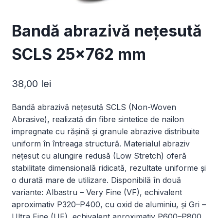
Bandă abrazivă nețesută
SCLS 25×762 mm
38,00
lei
Bandă abrazivă nețesută SCLS (Non-Woven
Abrasive), realizată din fibre sintetice de nailon
impregnate cu rășină și granule abrazive distribuite
uniform în întreaga structură. Materialul abraziv
nețesut cu alungire redusă (Low Stretch) oferă
stabilitate dimensională ridicată, rezultate uniforme și
o durată mare de utilizare. Disponibilă în două
variante: Albastru – Very Fine (VF), echivalent
aproximativ P320–P400, cu oxid de aluminiu, și Gri –
Ultra Fine (UF), echivalent aproximativ P600–P800,