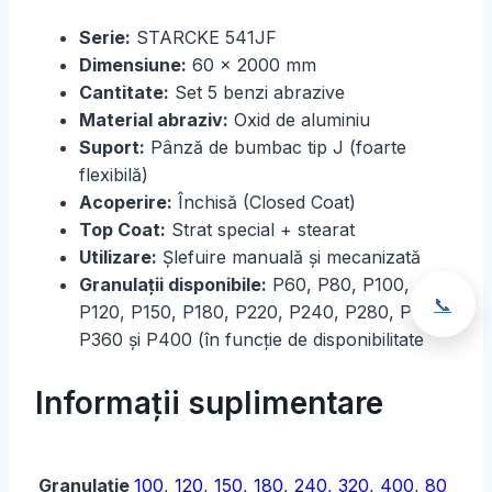
Serie:
STARCKE 541JF
Dimensiune:
60 × 2000 mm
Cantitate:
Set 5 benzi abrazive
Material abraziv:
Oxid de aluminiu
Suport:
Pânză de bumbac tip J (foarte
flexibilă)
Acoperire:
Închisă (Closed Coat)
Top Coat:
Strat special + stearat
Utilizare:
Șlefuire manuală și mecanizată
Granulații disponibile:
P60, P80, P100,
📞
P120, P150, P180, P220, P240, P280, P320,
P360 și P400 (în funcție de disponibilitate
Informații suplimentare
Granulație
100
,
120
,
150
,
180
,
240
,
320
,
400
,
80