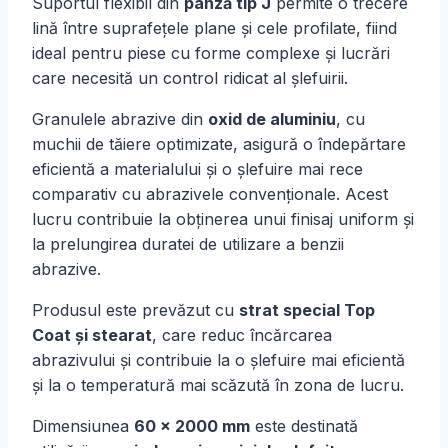
Suportul flexibil din
pânză tip J
permite o trecere
lină între suprafețele plane și cele profilate, fiind
ideal pentru piese cu forme complexe și lucrări
care necesită un control ridicat al șlefuirii.
Granulele abrazive din
oxid de aluminiu
, cu
muchii de tăiere optimizate, asigură o îndepărtare
eficientă a materialului și o șlefuire mai rece
comparativ cu abrazivele convenționale. Acest
lucru contribuie la obținerea unui finisaj uniform și
la prelungirea duratei de utilizare a benzii
abrazive.
Produsul este prevăzut cu
strat special Top
Coat și stearat
, care reduc încărcarea
abrazivului și contribuie la o șlefuire mai eficientă
și la o temperatură mai scăzută în zona de lucru.
Dimensiunea
60 × 2000 mm
este destinată