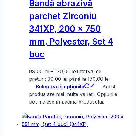
Bandă abrazivă
parchet Zirconiu
341XP, 200 x 750
mm, Polyester, Set 4
buc
89,00
lei
–
170,00
lei
Interval de
prețuri: 89,00 lei până la 170,00 lei
Selectează opțiunile
Acest
produs are mai multe variații. Opțiunile
pot fi alese în pagina produsului.