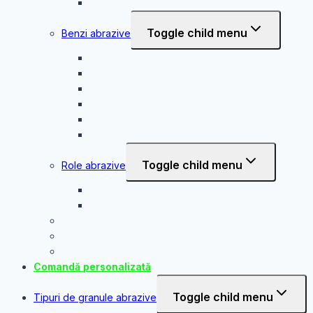
Fibrodisc
Toggle child menu
Benzi abrazive
Calibrat
Grafitata
Prelucrare lemn
Prelucrare metal
Prelucrare parchet
Prelucrare sticla
Toggle child menu
Role abrazive
Role buretate
Role slefuit manual
Discuri debitare
Discuri lamelare
Discuri polizare
Comandă personalizată
Toggle child menu
Tipuri de granule abrazive