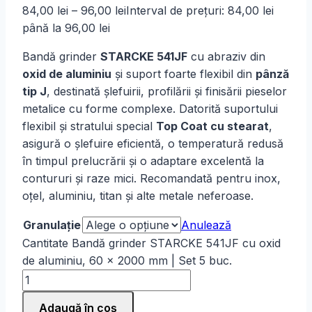
84,00
lei
–
96,00
lei
Interval de prețuri: 84,00 lei
până la 96,00 lei
Bandă grinder
STARCKE 541JF
cu abraziv din
oxid de aluminiu
și suport foarte flexibil din
pânză
tip J
, destinată șlefuirii, profilării și finisării pieselor
metalice cu forme complexe. Datorită suportului
flexibil și stratului special
Top Coat cu stearat
,
asigură o șlefuire eficientă, o temperatură redusă
în timpul prelucrării și o adaptare excelentă la
contururi și raze mici. Recomandată pentru inox,
oțel, aluminiu, titan și alte metale neferoase.
Granulație
Anulează
Cantitate Bandă grinder STARCKE 541JF cu oxid
de aluminiu, 60 × 2000 mm | Set 5 buc.
Adaugă în coș