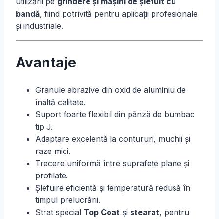
utilizării pe
grindere și mașini de șlefuit cu
bandă
, fiind potrivită pentru aplicații profesionale
și industriale.
Avantaje
Granule abrazive din oxid de aluminiu de
înaltă calitate.
Suport foarte flexibil din pânză de bumbac
tip J.
Adaptare excelentă la contururi, muchii și
raze mici.
Trecere uniformă între suprafețe plane și
profilate.
Șlefuire eficientă și temperatură redusă în
timpul prelucrării.
Strat special
Top Coat
și
stearat
, pentru